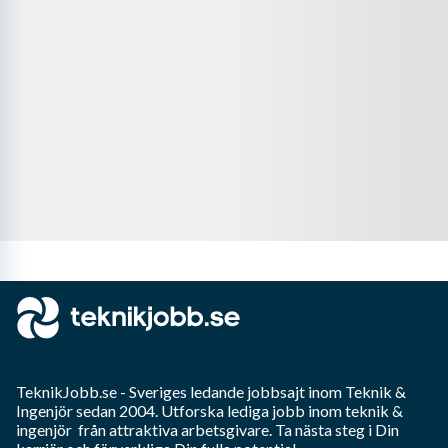
TeknikJobb.se
- Sveriges ledande jobbsajt inom
Teknik &
Ingenjör
sedan 2004. Utforska lediga jobb inom
teknik &
ingenjör
från attraktiva arbetsgivare. Ta nästa steg i Din