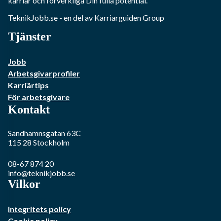
karriär och förverkliga Din fulla potential.
TeknikJobb.se
- en del av Karriarguiden Group
Tjänster
Jobb
Arbetsgivarprofiler
Karriärtips
För arbetsgivare
Kontakt
Sandhamnsgatan 63C
115 28
Stockholm
08-67 874 20
info@teknikjobb.se
Vilkor
Integritets policy
Cookie policy