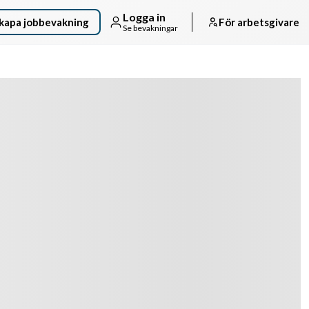
Logga in
kapa jobbevakning
För arbetsgivare
Se bevakningar