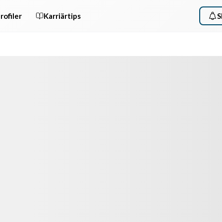
rofiler
Karriärtips
S