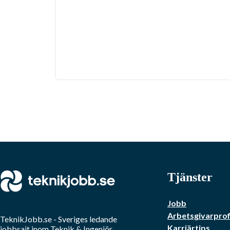
Tjänster
Jobb
Arbetsgivarprof
TeknikJobb.se
- Sveriges ledande
Karriärtips
jobbsajt inom
Teknik & Ingenjör