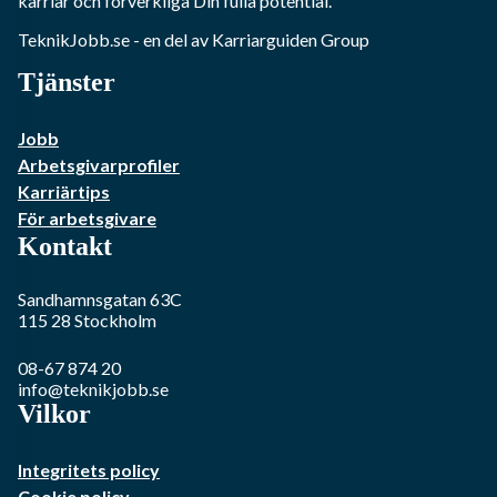
karriär och förverkliga Din fulla potential.
TeknikJobb.se
- en del av Karriarguiden Group
Tjänster
Jobb
Arbetsgivarprofiler
Karriärtips
För arbetsgivare
Kontakt
Sandhamnsgatan 63C
115 28
Stockholm
08-67 874 20
info@teknikjobb.se
Vilkor
Integritets policy
Cookie policy