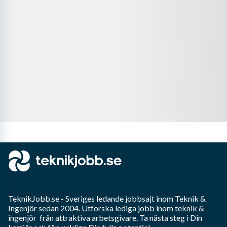
TeknikJobb.se
- Sveriges ledande jobbsajt inom
Teknik &
Ingenjör
sedan 2004. Utforska lediga jobb inom
teknik &
ingenjör
från attraktiva arbetsgivare. Ta nästa steg i Din