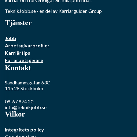
karriär och förverkliga Din fulla potential.
TeknikJobb.se
- en del av Karriarguiden Group
Tjänster
Jobb
Arbetsgivarprofiler
Karriärtips
För arbetsgivare
Kontakt
Sandhamnsgatan 63C
115 28
Stockholm
08-67 874 20
info@teknikjobb.se
Vilkor
Integritets policy
Cookie policy