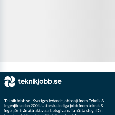
TeknikJobb.se
- Sveriges ledande jobbsajt inom
Teknik &
Ingenjör
sedan 2004. Utforska lediga jobb inom
teknik &
ingenjör
från attraktiva arbetsgivare. Ta nästa steg i Din