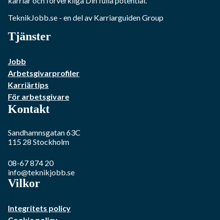
karriär och förverkliga Din fulla potential.
TeknikJobb.se
- en del av Karriarguiden Group
Tjänster
Jobb
Arbetsgivarprofiler
Karriärtips
För arbetsgivare
Kontakt
Sandhamnsgatan 63C
115 28
Stockholm
08-67 874 20
info@teknikjobb.se
Vilkor
Integritets policy
Cookie policy