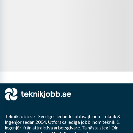
TeknikJobb.se
- Sveriges ledande jobbsajt inom
Teknik &
Ingenjör
sedan 2004. Utforska lediga jobb inom
teknik &
ingenjör
från attraktiva arbetsgivare. Ta nästa steg i Din