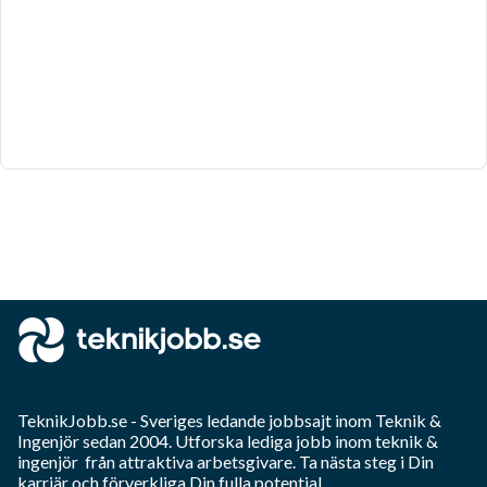
TeknikJobb.se
- Sveriges ledande jobbsajt inom
Teknik &
Ingenjör
sedan 2004. Utforska lediga jobb inom
teknik &
ingenjör
från attraktiva arbetsgivare. Ta nästa steg i Din
karriär och förverkliga Din fulla potential.