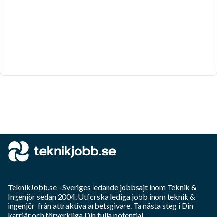
TeknikJobb.se
- Sveriges ledande jobbsajt inom
Teknik &
Ingenjör
sedan 2004. Utforska lediga jobb inom
teknik &
ingenjör
från attraktiva arbetsgivare. Ta nästa steg i Din
karriär och förverkliga Din fulla potential.