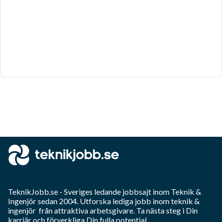
TeknikJobb.se
- Sveriges ledande jobbsajt inom
Teknik &
Ingenjör
sedan 2004. Utforska lediga jobb inom
teknik &
ingenjör
från attraktiva arbetsgivare. Ta nästa steg i Din
karriär och förverkliga Din fulla potential.