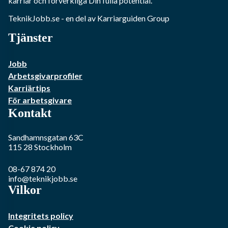
karriär och förverkliga Din fulla potential.
TeknikJobb.se
- en del av Karriarguiden Group
Tjänster
Jobb
Arbetsgivarprofiler
Karriärtips
För arbetsgivare
Kontakt
Sandhamnsgatan 63C
115 28
Stockholm
08-67 874 20
info@teknikjobb.se
Vilkor
Integritets policy
Cookie policy