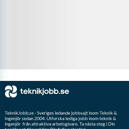
TeknikJobb.se
- Sveriges ledande jobbsajt inom
Teknik &
Ingenjör
sedan 2004. Utforska lediga jobb inom
teknik &
ingenjör
från attraktiva arbetsgivare. Ta nästa steg i Din