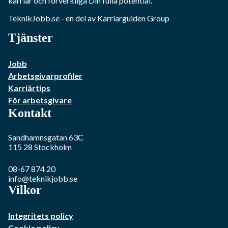
karriär och förverkliga Din fulla potential.
TeknikJobb.se
- en del av Karriarguiden Group
Tjänster
Jobb
Arbetsgivarprofiler
Karriärtips
För arbetsgivare
Kontakt
Sandhamnsgatan 63C
115 28
Stockholm
08-67 874 20
info@teknikjobb.se
Vilkor
Integritets policy
Cookie policy