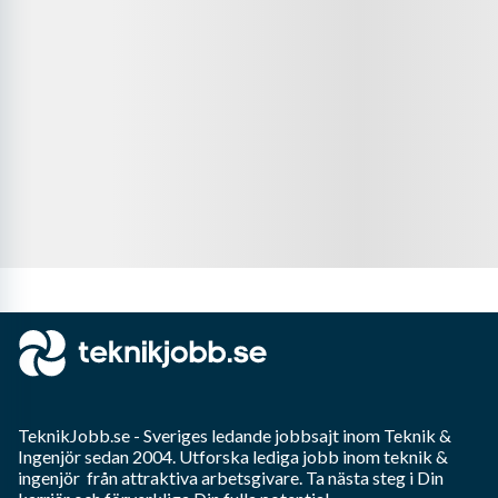
TeknikJobb.se
- Sveriges ledande jobbsajt inom
Teknik &
Ingenjör
sedan 2004. Utforska lediga jobb inom
teknik &
ingenjör
från attraktiva arbetsgivare. Ta nästa steg i Din