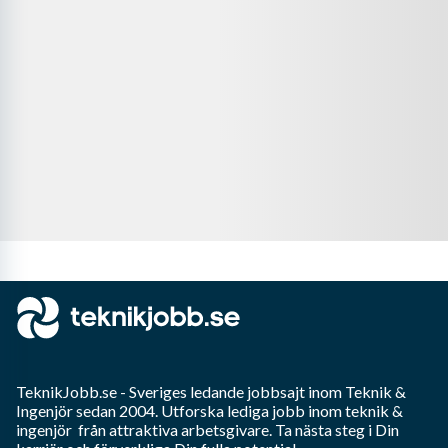
TeknikJobb.se
- Sveriges ledande jobbsajt inom
Teknik &
Ingenjör
sedan 2004. Utforska lediga jobb inom
teknik &
ingenjör
från attraktiva arbetsgivare. Ta nästa steg i Din