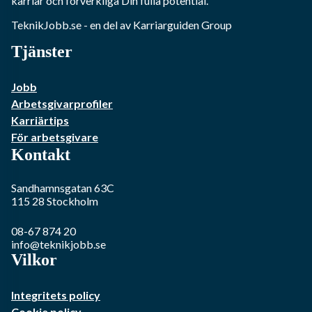
karriär och förverkliga Din fulla potential.
TeknikJobb.se
- en del av Karriarguiden Group
Tjänster
Jobb
Arbetsgivarprofiler
Karriärtips
För arbetsgivare
Kontakt
Sandhamnsgatan 63C
115 28
Stockholm
08-67 874 20
info@teknikjobb.se
Vilkor
Integritets policy
Cookie policy