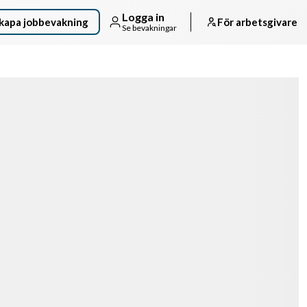
Logga in
kapa jobbevakning
För arbetsgivare
Se bevakningar