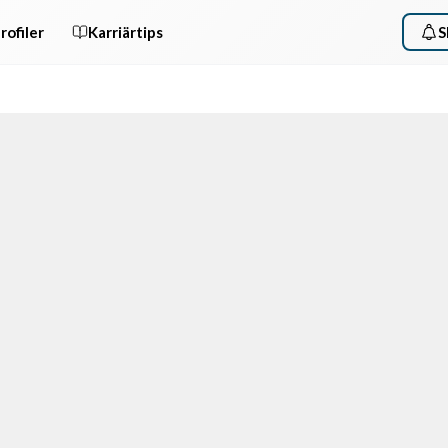
rofiler
Karriärtips
S