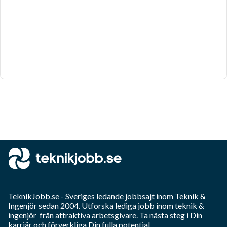
TeknikJobb.se
- Sveriges ledande jobbsajt inom
Teknik &
Ingenjör
sedan 2004. Utforska lediga jobb inom
teknik &
ingenjör
från attraktiva arbetsgivare. Ta nästa steg i Din
karriär och förverkliga Din fulla potential.