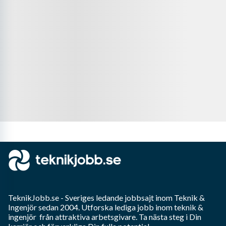
TeknikJobb.se
- Sveriges ledande jobbsajt inom
Teknik &
Ingenjör
sedan 2004. Utforska lediga jobb inom
teknik &
ingenjör
från attraktiva arbetsgivare. Ta nästa steg i Din