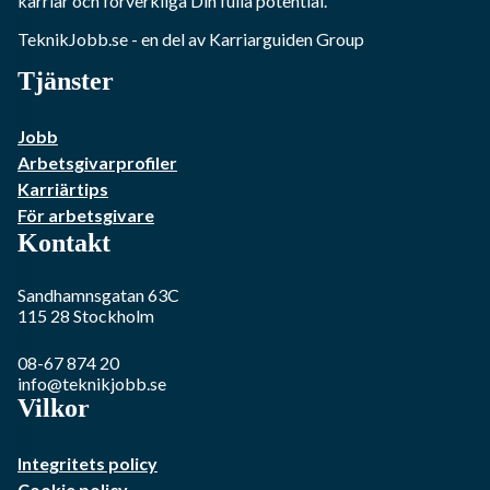
karriär och förverkliga Din fulla potential.
TeknikJobb.se
- en del av Karriarguiden Group
Tjänster
Jobb
Arbetsgivarprofiler
Karriärtips
För arbetsgivare
Kontakt
Sandhamnsgatan 63C
115 28
Stockholm
08-67 874 20
info@teknikjobb.se
Vilkor
Integritets policy
Cookie policy