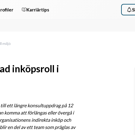
rofiler
Karriärtips
S
ll miljö
ad inköpsroll i
till ett längre konsultuppdrag på 12 
komma att förlängas eller övergå i 
 organisationens indirekta inköp och 
ir en del av ett team som präglas av 