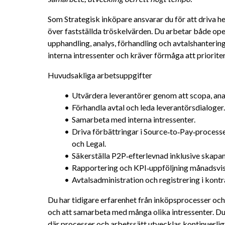
Som Strategisk inköpare ansvarar du för att driva he
över fastställda tröskelvärden. Du arbetar både ope
upphandling, analys, förhandling och avtalshanterin
interna intressenter och kräver förmåga att prioriter
Huvudsakliga arbetsuppgifter
Utvärdera leverantörer genom att scopa, anal
Förhandla avtal och leda leverantörsdialoger.
Samarbeta med interna intressenter.
Driva förbättringar i Source‑to‑Pay‑process
och Legal.
Säkerställa P2P‑efterlevnad inklusive skapan
Rapportering och KPI‑uppföljning månadsvis
Avtalsadministration och registrering i kont
Du har tidigare erfarenhet från inköpsprocesser och 
och att samarbeta med många olika intressenter. Du 
där processer och arbetssätt utvecklas kontinuerlig