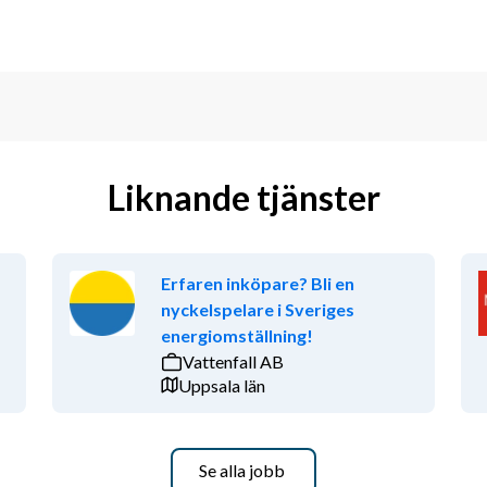
Liknande tjänster
Erfaren inköpare? Bli en
nyckelspelare i Sveriges
energiomställning!
Vattenfall AB
Uppsala län
Se alla jobb