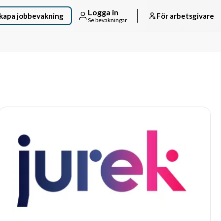
Logga in
kapa jobbevakning
För arbetsgivare
Se bevakningar