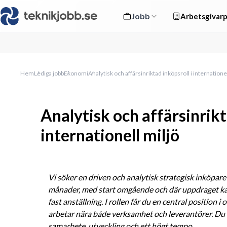
Jobb
Arbetsgivarp
Hem
Lediga jobb
Ekonomi
Analytisk och affärsinriktad inköpsroll i internatione
Analytisk och affärsinrikt
internationell miljö
Vi söker en driven och analytisk strategisk inköpare 
månader, med start omgående och där uppdraget kan 
fast anställning. I rollen får du en central position i
arbetar nära både verksamhet och leverantörer. Du bl
samarbete, utveckling och ett högt tempo.