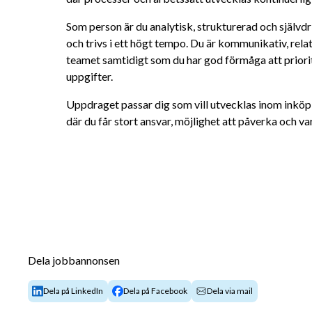
Som person är du analytisk, strukturerad och självdriv
och trivs i ett högt tempo. Du är kommunikativ, relat
teamet samtidigt som du har god förmåga att priorite
uppgifter.
Uppdraget passar dig som vill utvecklas inom inköp oc
där du får stort ansvar, möjlighet att påverka och va
Dela jobbannonsen
Dela på LinkedIn
Dela på Facebook
Dela via mail