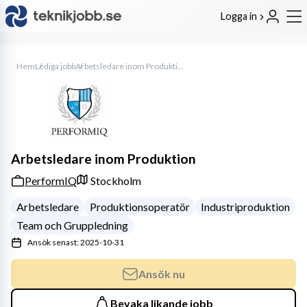
Logga in
Hem
Lediga jobb
Arbetsledare inom Produktion
Arbetsledare inom Produktion
PerformIQ
Stockholm
Arbetsledare
Produktionsoperatör
Industriproduktion
Team och Gruppledning
Ansök senast: 2025-10-31
Ansök nu
Bevaka likande jobb