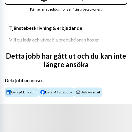
Få mejl med jobbannonser från arbetsgivaren.
Tjänstebeskrivning & erbjudande
Vill du leda och utveckla produktionen hos en 
världsledande innovatör inom bageribranschen?
Detta jobb har gått ut och du kan inte
längre ansöka
 Hos Revent International AB får du möjlighet att ta 
ansvar, driva förbättringsarbete och leda ett engagerat 
Dela jobbannonsen
team i en dynamisk produktionsmiljö i Upplands Väsby.
Dela på LinkedIn
Dela på Facebook
Dela via mail
 Vi söker nu en Arbetsledare inom El, Montering och 
Emballering – en nyckelroll där du får kombinera 
tekniskt kunnande med starkt ledarskap.