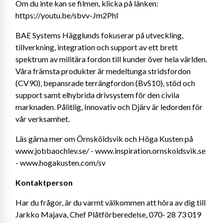
Om du inte kan se filmen, klicka på länken: 
https://youtu.be/sbvv-Jm2PhI
BAE Systems Hägglunds fokuserar på utveckling, 
tillverkning, integration och support av ett brett 
spektrum av militära fordon till kunder över hela världen. 
Våra främsta produkter är medeltunga stridsfordon 
(CV90), bepansrade terrängfordon (BvS10), stöd och 
support samt elhybrida drivsystem för den civila 
marknaden. Pålitlig, Innovativ och Djärv är ledorden för 
vår verksamhet.
Läs gärna mer om Örnsköldsvik och Höga Kusten på 
www.jobbaochlev.se/ - www.inspiration.ornskoldsvik.se 
- www.hogakusten.com/sv
Kontaktperson
Har du frågor, är du varmt välkommen att höra av dig till 
Jarkko Majava, Chef Plåtförberedelse, 070- 28 73 019 