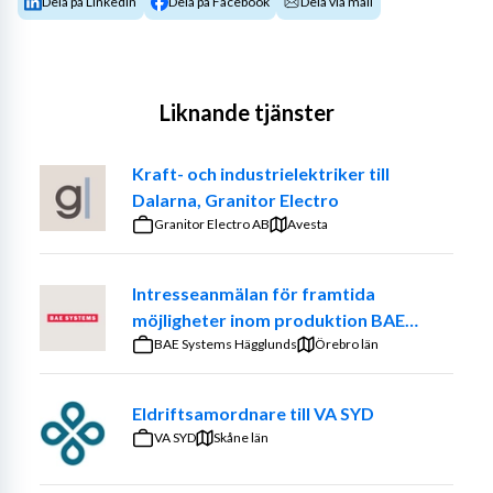
Dela på LinkedIn
Dela på Facebook
Dela via mail
Liknande tjänster
Kraft- och industrielektriker till
Dalarna, Granitor Electro
Granitor Electro AB
Avesta
Intresseanmälan för framtida
möjligheter inom produktion BAE
Systems Bofors
BAE Systems Hägglunds
Örebro län
Eldriftsamordnare till VA SYD
VA SYD
Skåne län