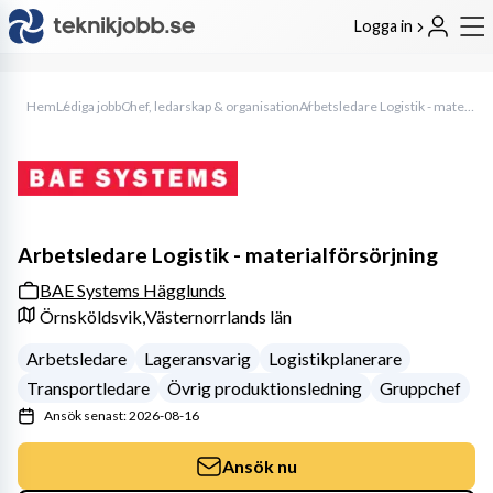
Logga in
Hem
Lediga jobb
Chef, ledarskap & organisation
Arbetsledare Logistik - materialförsörjning
Arbetsledare Logistik - materialförsörjning
BAE Systems Hägglunds
Örnsköldsvik,
Västernorrlands län
Arbetsledare
Lageransvarig
Logistikplanerare
Transportledare
Övrig produktionsledning
Gruppchef
Ansök senast: 2026-08-16
Ansök nu