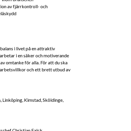
on av fjärrkontroll- och 
eläskydd
lans i livet på en attraktiv 
 arbetar i en säker och motiverande 
av omtanke för alla. För att du ska 
 arbetsvillkor och ett brett utbud av 
 Linköping, Kimstad, Sköldinge, 
För mer information om tjänsten kontakta Avdelningschef Christian Falck, 