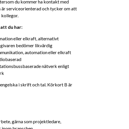
Eftersom du kommer ha kontakt med 
 är serviceorienterad och tycker om att 
 kollegor.
att du har: 
ion eller elkraft, alternativt 
sgivaren bedömer likvärdig
munikation, automation eller elkraft
diobaserad 
ationsbussbaserade nätverk enligt 
rk
ngelska i skrift och tal. Körkort B är 
arbete, gärna som projektledare, 
or inom branschen