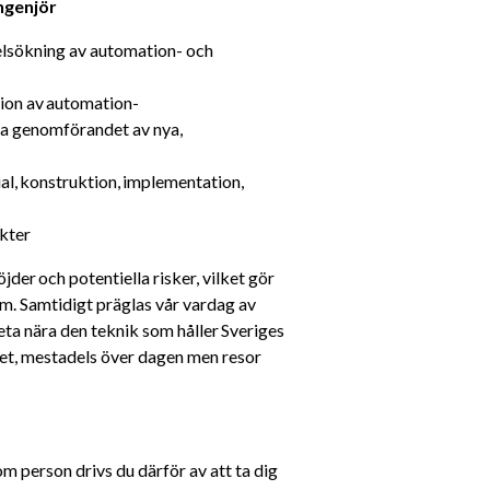
ngenjör 
lsökning av automation- och 
ion av automation-
a genomförandet av nya, 
l, konstruktion, implementation, 
kter
der och potentiella risker, vilket gör 
um. Samtidigt präglas vår vardag av 
a nära den teknik som håller Sveriges 
tet, mestadels över dagen men resor 
m person drivs du därför av att ta dig 