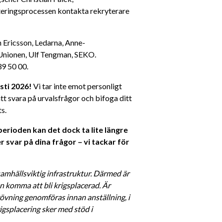
teringsprocessen kontakta rekryterare 
n Ericsson, Ledarna, Anne-
nionen, Ulf Tengman, SEKO. 
9 50 00. 
ti 2026! 
Vi tar inte emot personligt 
t svara på urvalsfrågor och bifoga ditt 
s. 
rioden kan det dock ta lite längre 
 svar på dina frågor – vi tackar för 
amhällsviktig infrastruktur. Därmed är 
 komma att bli krigsplacerad. Är 
vning genomföras innan anställning, i 
gsplacering sker med stöd i 