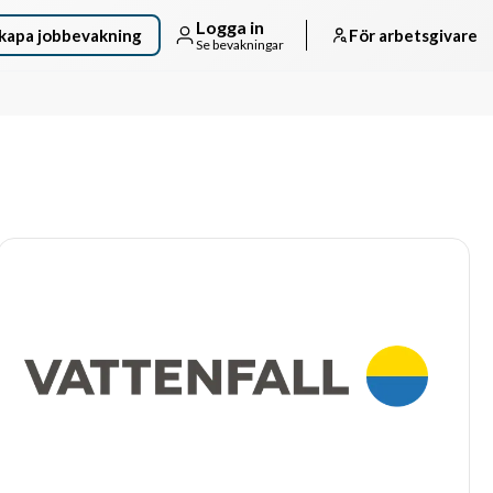
Logga in
kapa jobbevakning
För arbetsgivare
Se bevakningar