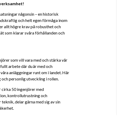
verksamhet! 
satsningar någonsin – en historisk 
ndskraftig och helt egen förmåga inom 
er allt högre krav på robusthet och 
nät som klarar svåra förhållanden och 
rer som vill vara med och stärka vår 
fullt arbete där du är med och 
 våra anläggningar runt om i landet. Här 
 och personlig utveckling i rollen.
 cirka 50 ingenjörer med 
n, kontrollutrustning och 
teknik, delar gärna med sig av sin 
äkerhet.