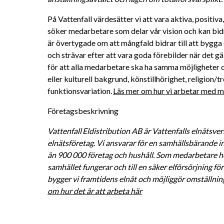
På Vattenfall värdesätter vi att vara aktiva, positiv
söker medarbetare som delar vår vision och kan bidra 
är övertygade om att mångfald bidrar till att bygga 
och strävar efter att vara goda förebilder när det gä
för att alla medarbetare ska ha samma möjligheter oc
eller kulturell bakgrund, könstillhörighet, religion/tro
funktionsvariation. 
Läs mer om hur vi arbetar med må
Företagsbeskrivning
Vattenfall Eldistribution AB är Vattenfalls elnätsver
elnätsföretag. Vi ansvarar för en samhällsbärande inf
än 900 000 företag och hushåll. Som medarbetare hos 
samhället fungerar och till en säker elförsörjning 
bygger vi framtidens elnät och möjliggör omställninge
om hur det är att arbeta här