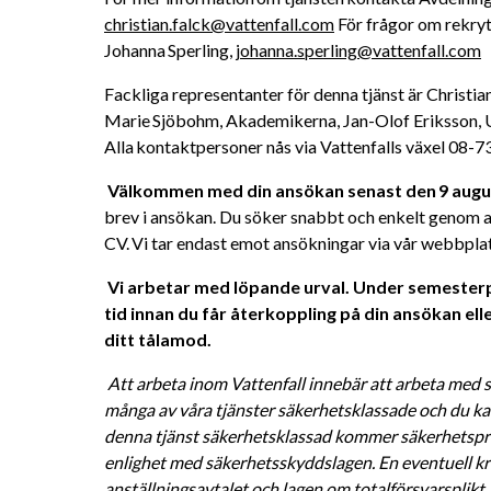
christian.falck@vattenfall.com
 För frågor om rekry
Johanna Sperling, 
johanna.sperling@vattenfall.com
Fackliga representanter för denna tjänst är Christia
Marie Sjöbohm, Akademikerna, Jan-Olof Eriksson, U
Alla kontaktpersoner nås via Vattenfalls växel 08-73
Välkommen med din ansökan senast den 9 augus
brev i ansökan. Du söker snabbt och enkelt genom at
CV. Vi tar endast emot ansökningar via vår webbplat
Vi arbetar med löpande urval. Under semesterpe
tid innan du får återkoppling på din ansökan eller
ditt tålamod. 
Att arbeta inom Vattenfall innebär att arbeta med s
många av våra tjänster säkerhetsklassade och du kan
denna tjänst säkerhetsklassad kommer säkerhetsprö
enlighet med säkerhetsskyddslagen. En eventuell kri
anställningsavtalet och lagen om totalförsvarsplikt. 