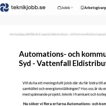
Jobb
Arbetsgivarp
Hem
Lediga jobb
Teknik & ingenjör
Automations- och kommunikationsingenjör S
Automations- och kommu
Syd - Vattenfall Eldistribu
Vill du ha ett meningsfullt jobb där du får bidra till a
samhället och energiomställningen? Hos oss är du en
med spännande projekt, teknik i framkant och kolle
Nu söker vi flera erfarna Automations- och kom