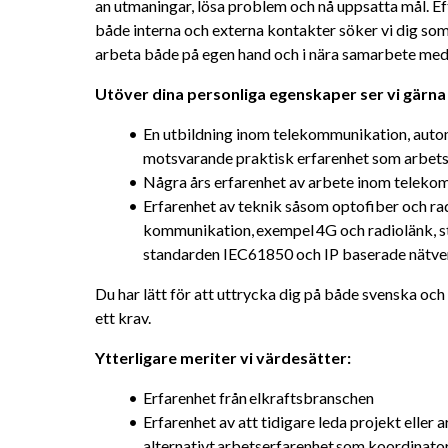
an utmaningar, lösa problem och nå uppsatta mål. 
både interna och externa kontakter söker vi dig som
arbeta både på egen hand och i nära samarbete med
Utöver dina personliga egenskaper ser vi gärna 
En utbildning inom telekommunikation, automat
motsvarande praktisk erfarenhet som arbet
Några års erfarenhet av arbete inom telekom
Erfarenhet av teknik såsom optofiber och ra
kommunikation, exempel 4G och radiolänk, st
standarden IEC61850 och IP baserade nätve
Du har lätt för att uttrycka dig på både svenska och e
ett krav.
Ytterligare meriter vi värdesätter: 
Erfarenhet från elkraftsbranschen
Erfarenhet av att tidigare leda projekt eller 
alternativt arbetserfarenhet som koordinat