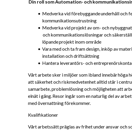
 Din roll som Automation- och kommunikationsi
Medverka vid förebyggande underhåll och fe
kommunikationsutrustning
Medverka vid projekt av om- och nybyggnat
 och kommunikationslösningar och säkerställ
löpande projekt inom område
Vara med och ta fram design, inköp av materia
installation och driftsättning
Hantera leverantörs- och entreprenörskonta
Vårt arbete sker i miljöer som ibland innebär höga höj
att säkerhet och riskmedvetenhet alltid står i centr
samarbete, problemlösning och möjligheten att arbet
elnät i gång. Resor ingår som en naturlig del av arbe
med övernattning förekommer.
Kvalifikationer
Vårt arbetssätt präglas av frihet under ansvar och so