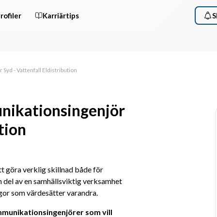
rofiler
Karriärtips
S
yd - Vattenfall Eldistribution
nikationsingenjör
tion
tt göra verklig skillnad både för 
 del av en samhällsviktig verksamhet 
gor som värdesätter varandra. 
munikationsingenjörer som vill 