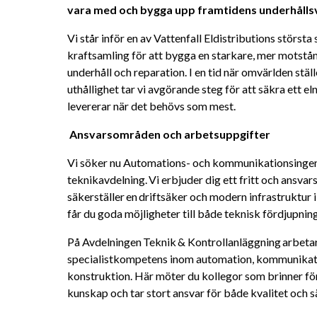
vara med och bygga upp framtidens underhålls
Vi står inför en av Vattenfall Eldistributions största 
kraftsamling för att bygga en starkare, mer motstå
underhåll och reparation. I en tid när omvärlden ställ
uthållighet tar vi avgörande steg för att säkra ett el
levererar när det behövs som mest. 
Ansvarsområden och arbetsuppgifter 
Vi söker nu Automations- och kommunikationsingenjö
teknikavdelning. Vi erbjuder dig ett fritt och ansvars
säkerställer en driftsäker och modern infrastruktur i
får du goda möjligheter till både teknisk fördjupning
På Avdelningen Teknik & Kontrollanläggning arbetar
specialistkompetens inom automation, kommunikatio
konstruktion. Här möter du kollegor som brinner för 
kunskap och tar stort ansvar för både kvalitet och s