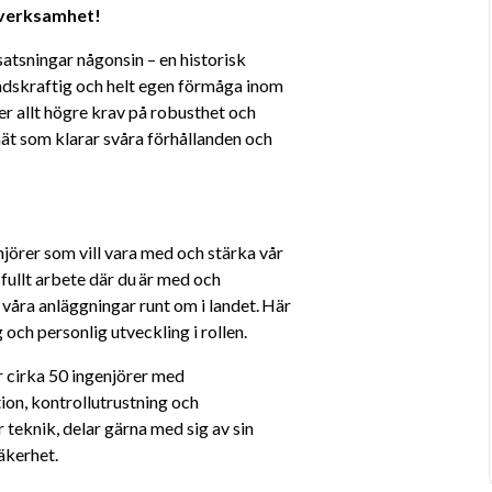
verksamhet! 
satsningar någonsin – en historisk 
ndskraftig och helt egen förmåga inom 
er allt högre krav på robusthet och 
nät som klarar svåra förhållanden och 
rer som vill vara med och stärka vår 
fullt arbete där du är med och 
 våra anläggningar runt om i landet. Här 
 och personlig utveckling i rollen.
 cirka 50 ingenjörer med 
n, kontrollutrustning och 
teknik, delar gärna med sig av sin 
äkerhet.