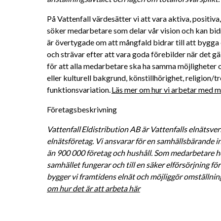
På Vattenfall värdesätter vi att vara aktiva, positiv
söker medarbetare som delar vår vision och kan bidra 
är övertygade om att mångfald bidrar till att bygga 
och strävar efter att vara goda förebilder när det gä
för att alla medarbetare ska ha samma möjligheter oc
eller kulturell bakgrund, könstillhörighet, religion/tro
funktionsvariation. 
Läs mer om hur vi arbetar med må
Företagsbeskrivning
Vattenfall Eldistribution AB är Vattenfalls elnätsver
elnätsföretag. Vi ansvarar för en samhällsbärande inf
än 900 000 företag och hushåll. Som medarbetare hos 
samhället fungerar och till en säker elförsörjning 
bygger vi framtidens elnät och möjliggör omställninge
om hur det är att arbeta här