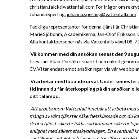
christian.falck@vattenfall.com
 För frågor om rekry
Johanna Sperling, 
johanna.sperling@vattenfall.com
Fackliga representanter för denna tjänst är Christia
Marie Sjöbohm, Akademikerna, Jan-Olof Eriksson, U
Alla kontaktpersoner nås via Vattenfalls växel 08-73
Välkommen med din ansökan senast den 9 augus
brev i ansökan. Du söker snabbt och enkelt genom at
CV. Vi tar endast emot ansökningar via vår webbplat
Vi arbetar med löpande urval. Under semesterpe
tid innan du får återkoppling på din ansökan eller
ditt tålamod. 
Att arbeta inom Vattenfall innebär att arbeta med s
många av våra tjänster säkerhetsklassade och du kan
denna tjänst säkerhetsklassad kommer säkerhetsprö
enlighet med säkerhetsskyddslagen. En eventuell kri
anställningsavtalet och lagen om totalförsvarsplikt. 