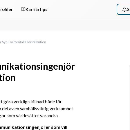
rofiler
Karriärtips
S
yd - Vattenfall Eldistribution
nikationsingenjör
tion
tt göra verklig skillnad både för 
 del av en samhällsviktig verksamhet 
gor som värdesätter varandra. 
munikationsingenjörer som vill 