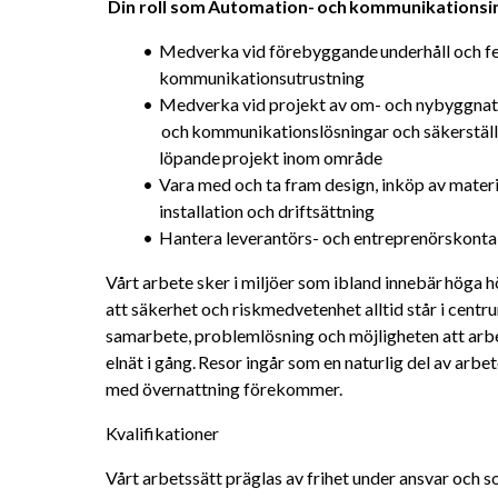
 Din roll som Automation- och kommunikationsi
Medverka vid förebyggande underhåll och fe
kommunikationsutrustning
Medverka vid projekt av om- och nybyggnat
 och kommunikationslösningar och säkerställ
löpande projekt inom område
Vara med och ta fram design, inköp av materia
installation och driftsättning
Hantera leverantörs- och entreprenörskonta
Vårt arbete sker i miljöer som ibland innebär höga höj
att säkerhet och riskmedvetenhet alltid står i centr
samarbete, problemlösning och möjligheten att arbet
elnät i gång. Resor ingår som en naturlig del av arbe
med övernattning förekommer.
Kvalifikationer
Vårt arbetssätt präglas av frihet under ansvar och so