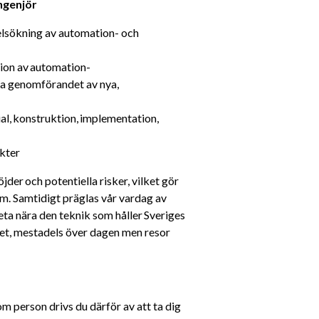
ngenjör 
lsökning av automation- och 
ion av automation-
a genomförandet av nya, 
l, konstruktion, implementation, 
kter
der och potentiella risker, vilket gör 
um. Samtidigt präglas vår vardag av 
a nära den teknik som håller Sveriges 
tet, mestadels över dagen men resor 
m person drivs du därför av att ta dig 