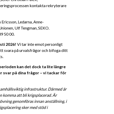
teringsprocessen kontakta rekryterare 
n Ericsson, Ledarna, Anne-
nionen, Ulf Tengman, SEKO. 
9 50 00. 
ti 2026! 
Vi tar inte emot personligt 
t svara på urvalsfrågor och bifoga ditt 
s. 
rioden kan det dock ta lite längre 
 svar på dina frågor – vi tackar för 
amhällsviktig infrastruktur. Därmed är 
 komma att bli krigsplacerad. Är 
vning genomföras innan anställning, i 
gsplacering sker med stöd i 