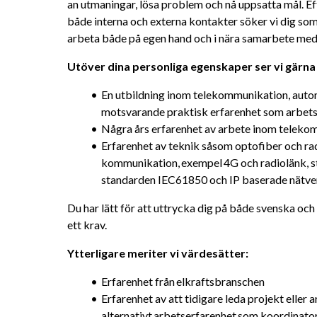
an utmaningar, lösa problem och nå uppsatta mål. 
både interna och externa kontakter söker vi dig som
arbeta både på egen hand och i nära samarbete med
Utöver dina personliga egenskaper ser vi gärna 
En utbildning inom telekommunikation, automat
motsvarande praktisk erfarenhet som arbet
Några års erfarenhet av arbete inom telekom
Erfarenhet av teknik såsom optofiber och ra
kommunikation, exempel 4G och radiolänk, st
standarden IEC61850 och IP baserade nätve
Du har lätt för att uttrycka dig på både svenska och e
ett krav.
Ytterligare meriter vi värdesätter: 
Erfarenhet från elkraftsbranschen
Erfarenhet av att tidigare leda projekt eller 
alternativt arbetserfarenhet som koordinat