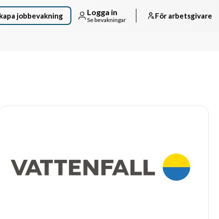
Logga in
kapa jobbevakning
För arbetsgivare
Se bevakningar