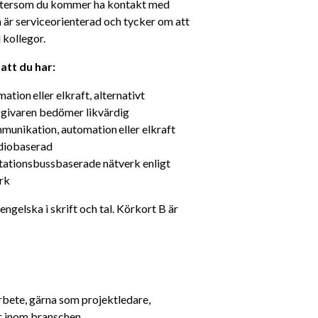
Eftersom du kommer ha kontakt med 
 är serviceorienterad och tycker om att 
 kollegor.
att du har: 
ion eller elkraft, alternativt 
sgivaren bedömer likvärdig
munikation, automation eller elkraft
diobaserad 
ationsbussbaserade nätverk enligt 
rk
ngelska i skrift och tal. Körkort B är 
arbete, gärna som projektledare, 
or inom branschen