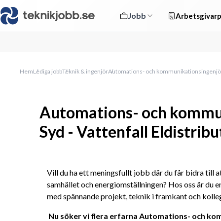
Jobb
Arbetsgivarp
Hem
Lediga jobb
Teknik & ingenjör
Automations- och kommunikationsingenjör S
Automations- och kommu
Syd - Vattenfall Eldistribu
Vill du ha ett meningsfullt jobb där du får bidra till a
samhället och energiomställningen? Hos oss är du en
med spännande projekt, teknik i framkant och kolle
Nu söker vi flera erfarna Automations- och kom