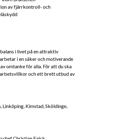
on av fjärrkontroll- och 
eläskydd
lans i livet på en attraktiv 
 arbetar i en säker och motiverande 
av omtanke för alla. För att du ska 
 arbetsvillkor och ett brett utbud av 
 Linköping, Kimstad, Sköldinge, 
För mer information om tjänsten kontakta Avdelningschef Christian Falck, 