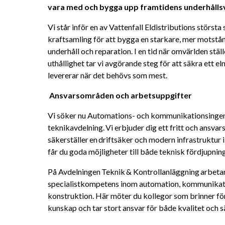
vara med och bygga upp framtidens underhålls
Vi står inför en av Vattenfall Eldistributions största 
kraftsamling för att bygga en starkare, mer motstå
underhåll och reparation. I en tid när omvärlden ställ
uthållighet tar vi avgörande steg för att säkra ett el
levererar när det behövs som mest. 
Ansvarsområden och arbetsuppgifter 
Vi söker nu Automations- och kommunikationsingenjö
teknikavdelning. Vi erbjuder dig ett fritt och ansvars
säkerställer en driftsäker och modern infrastruktur i
får du goda möjligheter till både teknisk fördjupning
På Avdelningen Teknik & Kontrollanläggning arbetar
specialistkompetens inom automation, kommunikatio
konstruktion. Här möter du kollegor som brinner för 
kunskap och tar stort ansvar för både kvalitet och s