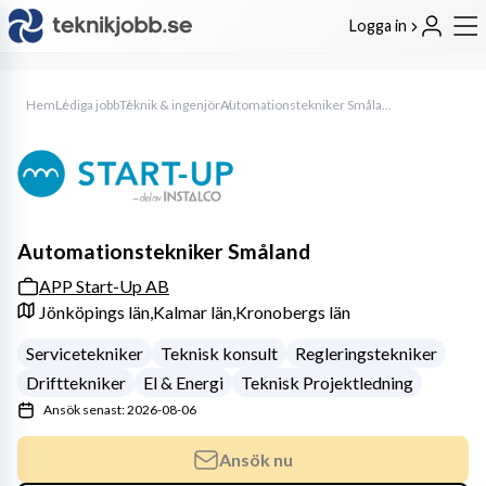
Logga in
Hem
Lediga jobb
Teknik & ingenjör
Automationstekniker Småland
Automationstekniker Småland
APP Start-Up AB
Jönköpings län,
Kalmar län,
Kronobergs län
Servicetekniker
Teknisk konsult
Regleringstekniker
Drifttekniker
El & Energi
Teknisk Projektledning
Ansök senast: 2026-08-06
Ansök nu