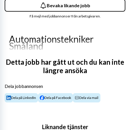
Bevaka likande jobb
Få mejl med jobbannonser från arbetsgivaren.
Automationstekniker 
Småland
Detta jobb har gått ut och du kan inte
Automationstekniker till Smålandsregionen
längre ansöka
Start-Up söker nu kompetenta, kommunikativa och 
drivna medarbetare till Smålandsregionen. Som 
Dela jobbannonsen
Automationstekniker hos Start-Up kommer du vara en 
del av ett härligt team. Här möts du av ett varierande och 
Dela på LinkedIn
Dela på Facebook
Dela via mail
självständigt arbete. Naturligtvis är du också en 
lagspelare med god social kompetens som trivs med att 
arbeta både självständigt och i samverkan med våra 
kunder.
Liknande tjänster