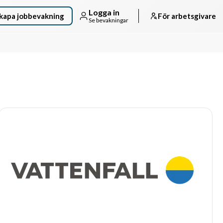
Logga in
kapa jobbevakning
För arbetsgivare
Se bevakningar