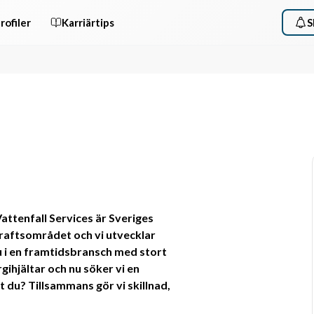
rofiler
Karriärtips
S
Vattenfall Services är Sveriges 
aftsområdet och vi utvecklar 
 i en framtidsbransch med stort 
gihjältar och nu söker vi en 
 du? Tillsammans gör vi skillnad, 