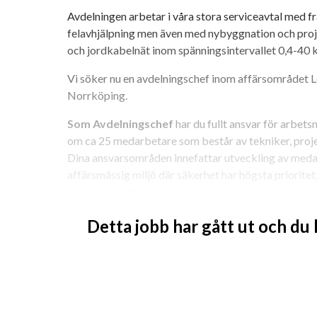
Avdelningen arbetar i våra stora serviceavtal med fr
felavhjälpning men även med nybyggnation och proje
och jordkabelnät inom spänningsintervallet 0,4-40 
Vi söker nu en avdelningschef inom affärsområdet Led
Norrköping.
Som Avdelningschef
 har du fullt ansvar för arbets
om ca 25 medarbetare som består av tekniker, proje
Dina ansvarsområden innefattar utveckling av meda
affärsmässig miljö där säkerhet har högsta prioritet
arbetsuppgifter:
Personal- och resursplanering - hålla dig och
Detta jobb har gått ut och du
och säkra arbetssätt och arbeta för vidareut
och vår leverans
Ekonomi – prognos, budget, resultat- och ve
verksamheten
Kundkontakter och utveckling av befintliga 