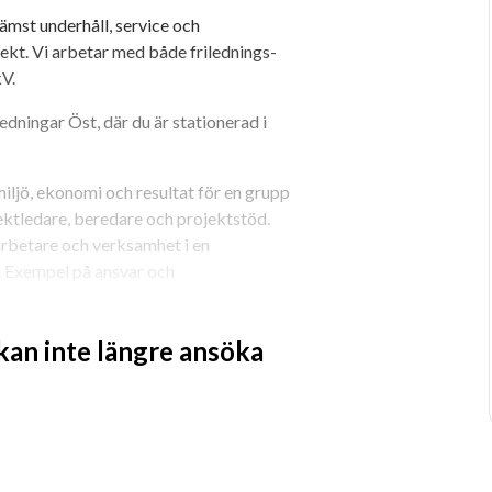
ämst underhåll, service och 
kt. Vi arbetar med både frilednings- 
kV.
ningar Öst, där du är stationerad i 
miljö, ekonomi och resultat för en grupp 
ktledare, beredare och projektstöd. 
rbetare och verksamhet i en 
. Exempel på ansvar och 
 avdelningen uppdaterad om tjänster 
 kan inte längre ansöka
veckling och uppföljning av metoder 
rksamhetsuppföljning samt analys av 
och nya affärer