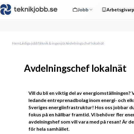
Jobb
Arbetsgivarp
Hem
Lediga jobb
Teknik & ingenjör
Avdelningschef lokalnät
Avdelningschef lokalnät
Vill du bli en viktig del av energiomställningen? 
ledande entreprenadbolag inom energi- och elkr
Sveriges energiinfrastruktur! Hos oss jobbar du
fokus på en hållbar framtid. Vi behöver fler ener
avdelningshef som vill vara med på resan! Är det
för hela samhället. 