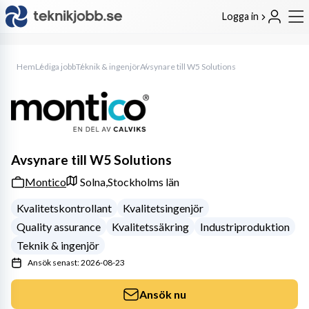
Logga in
Hem
Lediga jobb
Teknik & ingenjör
Avsynare till W5 Solutions
Avsynare till W5 Solutions
Montico
Solna,
Stockholms län
Kvalitetskontrollant
Kvalitetsingenjör
Quality assurance
Kvalitetssäkring
Industriproduktion
Teknik & ingenjör
Ansök senast: 2026-08-23
Ansök nu