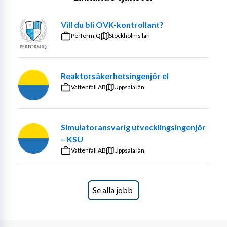
Vill du bli OVK-kontrollant?
PerformIQ
Stockholms län
Reaktorsäkerhetsingenjör el
Vattenfall AB
Uppsala län
Simulatoransvarig utvecklingsingenjör
– KSU
Vattenfall AB
Uppsala län
Se alla jobb