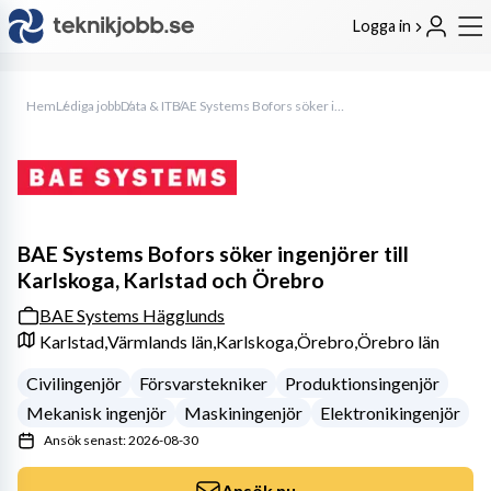
Logga in
Hem
Lediga jobb
Data & IT
BAE Systems Bofors söker ingenjörer till Karlskoga, Karlstad och Örebro
BAE Systems Bofors söker ingenjörer till
Karlskoga, Karlstad och Örebro
BAE Systems Hägglunds
Karlstad,
Värmlands län,
Karlskoga,
Örebro,
Örebro län
Civilingenjör
Försvarstekniker
Produktionsingenjör
Mekanisk ingenjör
Maskiningenjör
Elektronikingenjör
Ansök senast: 2026-08-30
Ansök nu