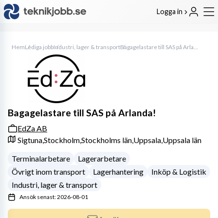
Logga in
Hem
Lediga jobb
Industri, lager & transport
Bagagelastare till SAS på Arlanda!
Bagagelastare till SAS på Arlanda!
EdZa AB
Sigtuna,
Stockholm,
Stockholms län,
Uppsala,
Uppsala län
Terminalarbetare
Lagerarbetare
Övrigt inom transport
Lagerhantering
Inköp & Logistik
Industri, lager & transport
Ansök senast: 2026-08-01