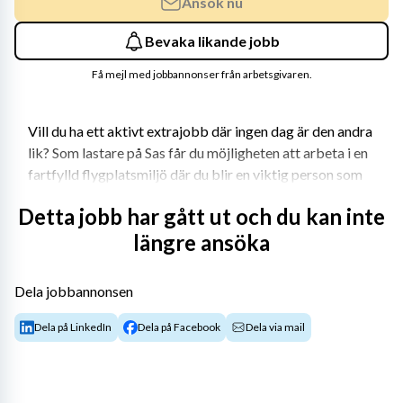
Ansök nu
Bevaka likande jobb
Få mejl med jobbannonser från arbetsgivaren.
Vill du ha ett aktivt extrajobb där ingen dag är den andra 
lik? Som lastare på Sas får du möjligheten att arbeta i en 
fartfylld flygplatsmiljö där du blir en viktig person som 
ser till att resenärers bagage kommer dit det ska – 
Detta jobb har gått ut och du kan inte
säkert, punktligt och med omtanke. Det är en roll för dig 
längre ansöka
som gillar att jobba med kroppen, är en lagspelare och 
trivs med ansvar.
Dela jobbannonsen
Om teamet & rollen
Dela på LinkedIn
Dela på Facebook
Dela via mail
Du kommer att arbeta vid behov, vilket ofta handlar om 
tidig mornar både veckodagar och helger. Du ingår i ett 
team där samarbete är en naturlig del av vardagen. 
Teamet jobbar nära varandra och hjälper till där det 