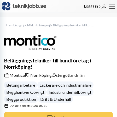
Logga in
Hem
Lediga jobb
Teknik & ingenjör
Beläggningstekniker till kundföretag i Norrköping!
Beläggningstekniker till kundföretag i
Norrköping!
Montico
Norrköping,
Östergötlands län
Betongarbetare
Lackerare och industrimålare
Bygghantverk, övrigt
Industriunderhåll, övrigt
Byggproduktion
Drift & Underhåll
Ansök senast: 2026-08-10