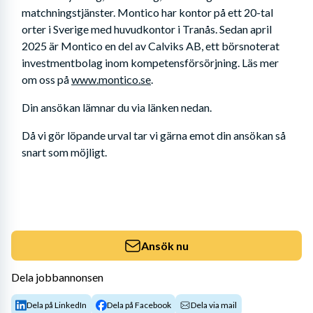
matchningstjänster. Montico har kontor på ett 20-tal 
orter i Sverige med huvudkontor i Tranås. Sedan april 
2025 är Montico en del av Calviks AB, ett börsnoterat 
investmentbolag inom kompetensförsörjning. Läs mer 
om oss på 
www.montico.se
.
Din ansökan lämnar du via länken nedan. 
Då vi gör löpande urval tar vi gärna emot din ansökan så 
snart som möjligt.
Ansök nu
Dela jobbannonsen
Dela på LinkedIn
Dela på Facebook
Dela via mail