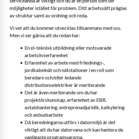
serviceanda är viktigt och du är en person som ser 
möjligheter istället för problem. Ditt arbetssätt präglas 
av struktur samt av ordning och reda.
Vi vet att du kommer utvecklas tillsammans med oss. 
Men vi ser gärna att du redan har:
En el-teknisk utbildning eller motsvarade 
arbetslivserfarenhet
Erfarenhet av arbete med frilednings-, 
jordkabelnät och nätstationer i en roll som 
beredare och/eller ledande 
distributionselektriker är meriterande
Det är även meriterande om du har 
projektörskunskap, erfarenhet av EBR, 
avtalshantering, entreprenadjuridik, kalkylering 
och anbudsarbete
Då beredningarna utförs i datormiljö är det 
viktigt att du har datorvana och kan hantera de 
vanligaste programvarorna.