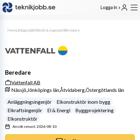
Logga in
Hem
Lediga jobb
Teknik & ingenjör
Beredare
Beredare
Vattenfall AB
Nässjö,
Jönköpings län,
Åtvidaberg,
Östergötlands län
Anläggningsingenjör
Elkonstruktör inom bygg
Elkraftsingenjör
El & Energi
Byggprojektering
Elkonstruktör
Ansök senast: 2026-08-10