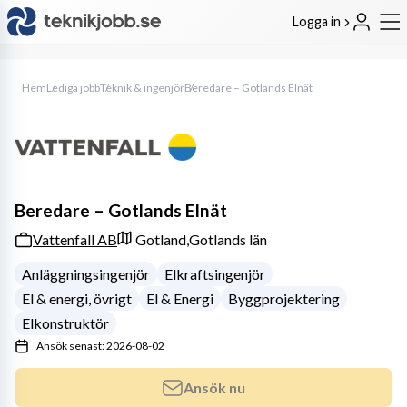
Logga in
Hem
Lediga jobb
Teknik & ingenjör
Beredare – Gotlands Elnät
Beredare – Gotlands Elnät
Vattenfall AB
Gotland,
Gotlands län
Anläggningsingenjör
Elkraftsingenjör
El & energi, övrigt
El & Energi
Byggprojektering
Elkonstruktör
Ansök senast: 2026-08-02
Ansök nu