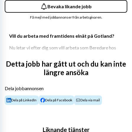
Bevaka likande jobb
Få mejl med jobbannonser från arbetsgivaren.
Vill du arbeta med framtidens elnät på Gotland?
Nu letar vi efter dig som vill arbeta som Beredare hos 
oss på Gotlands Elnät.
Detta jobb har gått ut och du kan inte
Som anställd hos oss blir du en del av ett större 
längre ansöka
sammanhang. Gotlands Elnät är en del av Vattenfall och 
här jobbar du i en framtidsbransch där alla kompetenser, 
nya perspektiv och olika erfarenheter behövs.
Dela jobbannonsen
Om tjänsten 
Dela på LinkedIn
Dela på Facebook
Dela via mail
Som Beredare hos oss har du en nyckelroll i att forma 
framtidens elnät. Du är med och driver våra 
eldistributionsprojekt och med ditt arbete säkerställer 
Liknande tjänster