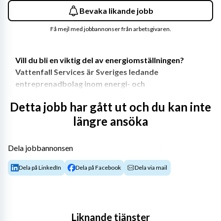
Bevaka likande jobb
Få mejl med jobbannonser från arbetsgivaren.
Vill du bli en viktig del av energiomställningen? 
Vattenfall Services är Sveriges ledande 
entreprenadbolag inom energi- och 
elkraftsområdet och vi utvecklar Sveriges 
Detta jobb har gått ut och du kan inte
energiinfrastruktur! Hos oss jobbar du i en 
längre ansöka
framtidsbransch med stort fokus på en hållbar 
framtid. Vi behöver fler energihjältar och nu söker 
vi Beredare som vill vara med på resan! Är det du? 
Dela jobbannonsen
Tillsammans gör vi skillnad, för hela samhället.  
Dela på LinkedIn
Dela på Facebook
Dela via mail
Det här kommer du att göra
Som beredare arbetar du nära både teknik och 
människor. Du planerar, designar och driver beredningen 
Liknande tjänster
framåt – från idé till färdig lösning. Ditt arbete bidrar 