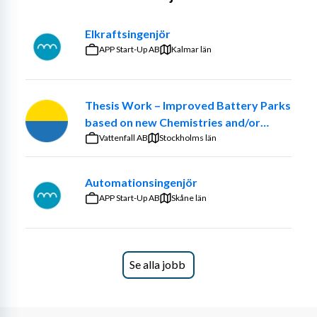
direkt till ett robust och framtidssäkert elnät i Sverige.
Elkraftsingenjör
I rollen kommer du bland annat att:
APP Start-Up AB
Kalmar län
Planera och utforma luftledningsnät, 
jordkabelnät och nätstationer för både 
nybyggnation, ombyggnation och 
Thesis Work – Improved Battery Parks
underhållsprojekt
based on new Chemistries and/or
Ta fram tekniska lösningar och kostnadskalkyler
optimized ancillary systems
Vattenfall AB
Stockholms län
Ha löpande kontakt med markägare, kunder och 
myndigheter
Automationsingenjör
Ta fram underlag för offerter, anbud och 
APP Start-Up AB
Skåne län
materialbeställningar
Säkerställa att dokumentation håller hög kvalitet
Vara delaktig i att utveckla arbetssätt och bidra 
till verksamhetens förbättring
Se alla jobb
Du rör dig mellan kontor och projekt i fält – dagsresor är 
därför en naturlig del av jobbet.