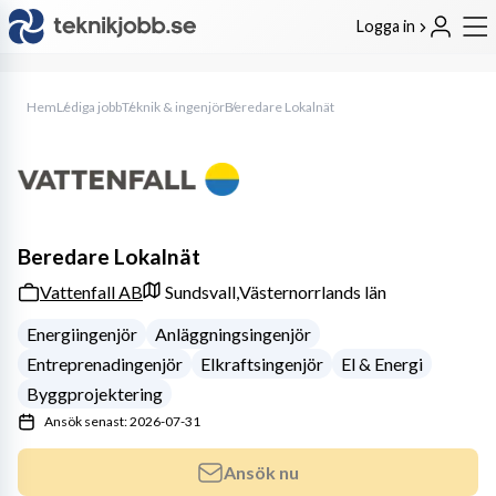
Logga in
Hem
Lediga jobb
Teknik & ingenjör
Beredare Lokalnät
Beredare Lokalnät
Vattenfall AB
Sundsvall,
Västernorrlands län
Energiingenjör
Anläggningsingenjör
Entreprenadingenjör
Elkraftsingenjör
El & Energi
Byggprojektering
Ansök senast: 2026-07-31
Ansök nu