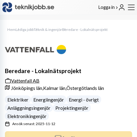
Logga in
Hem
Lediga jobb
Teknik & ingenjör
Beredare - Lokalnätsprojekt
Beredare - Lokalnätsprojekt
Vattenfall AB
Jönköpings län,
Kalmar län,
Östergötlands län
Elektriker
Energiingenjör
Energi - övrigt
Anläggningsingenjör
Projektingenjör
Elektronikingenjör
Ansök senast: 2025-11-12