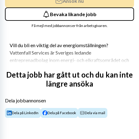
Ansök nu
Bevaka likande jobb
Få mejl med jobbannonser från arbetsgivaren.
Vill du bli en viktig del av energiomställningen? 
Vattenfall Services är Sveriges ledande 
entreprenadbolag inom energi- och elkraftsområdet och 
vi utvecklar Sveriges energiinfrastruktur! Hos oss 
Detta jobb har gått ut och du kan inte
jobbar du i en framtidsbransch med stort fokus på en 
längre ansöka
hållbar framtid. Vi behöver fler energihjältar och nu 
söker vi
 beredare 
som vill vara med på resan mot ett 
fossilfritt liv! Är det du? Tillsammans gör vi skillnad, för 
Dela jobbannonsen
hela samhället.
Dela på LinkedIn
Dela på Facebook
Dela via mail
Då vi vunnit ett antal stora avtal i Östergötland och 
Småland så behöver vi stärka upp med tekniker i dessa 
områden.