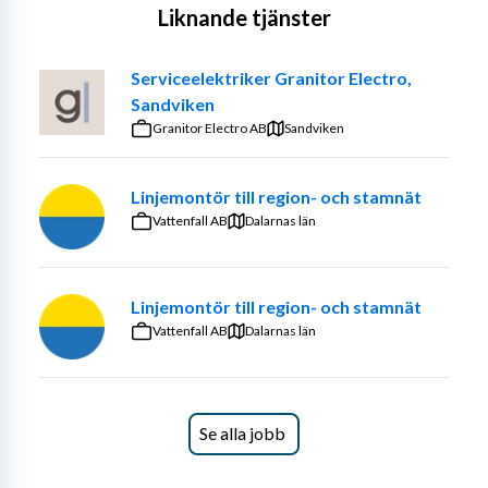
Liknande tjänster
Vad gör en Beredare hos oss?
I rollen ingår tekniska 
Serviceelektriker Granitor Electro,
lösningar, markägarkontakter, nätberäkningar, 
Sandviken
ekonomiska kalkyler, kontakter med kunder och 
Granitor Electro AB
Sandviken
myndigheter, materialbeställningar, dokumentation och 
uppföljning. Här förväntas du aktivt delta och ta egna 
initiativ i arbetet med att fortsätta utveckla 
Linjemontör till region- och stamnät
verksamheten.
Vattenfall AB
Dalarnas län
Våra kunder finns inom energi- och nätbolag, industrier, 
infrastrukturbolag, fastighetsbolag samt 
Linjemontör till region- och stamnät
entreprenadbolag. Tjänsten innebär att du ska designa 
Vattenfall AB
Dalarnas län
eldistributionsnät, både nybyggnations- och 
underhållsprojekt på friledningsnät, jordkabelnät samt i 
nätstationer.
Se alla jobb
Resor är en naturlig del av arbetet som Beredare.
Kvalifikationer