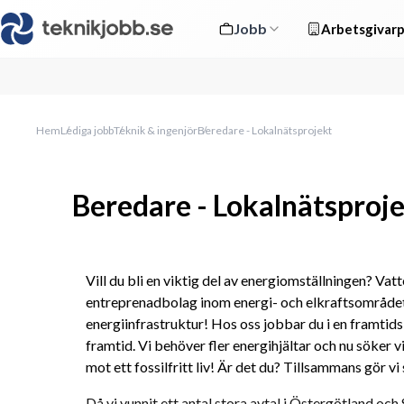
Jobb
Arbetsgivarp
Hem
Lediga jobb
Teknik & ingenjör
Beredare - Lokalnätsprojekt
Beredare - Lokalnätsproj
Vill du bli en viktig del av energiomställningen? Vatt
entreprenadbolag inom energi- och elkraftsområdet 
energiinfrastruktur! Hos oss jobbar du i en framtids
framtid. Vi behöver fler energihjältar och nu söker v
mot ett fossilfritt liv! Är det du? Tillsammans gör vi 
Då vi vunnit ett antal stora avtal i Östergötland oc