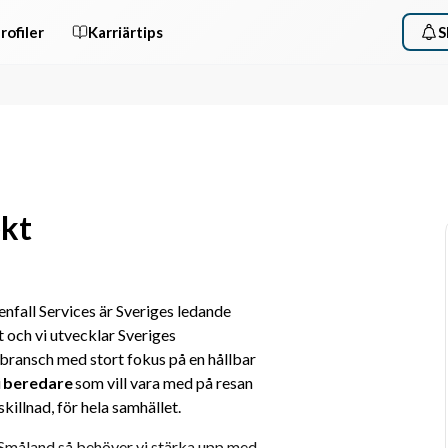
rofiler
Karriärtips
S
ekt
enfall Services är Sveriges ledande 
och vi utvecklar Sveriges 
bransch med stort fokus på en hållbar 
i
 beredare 
som vill vara med på resan 
skillnad, för hela samhället.
h Småland så behöver vi stärka upp med 