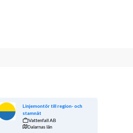
Linjemontör till region- och
stamnät
Vattenfall AB
Dalarnas län