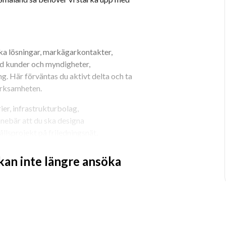
ska lösningar, markägarkontakter, 
d kunder och myndigheter, 
. Här förväntas du aktivt delta och ta 
verksamheten.
er, infrastrukturbolag, 
nebär att du ska designa 
lsprojekt på friledningsnät, 
 kan inte längre ansöka
n driftig och öppen person som har lätt 