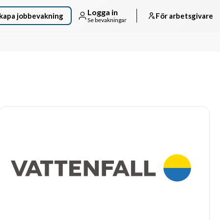
Logga in
kapa jobbevakning
För arbetsgivare
Se bevakningar