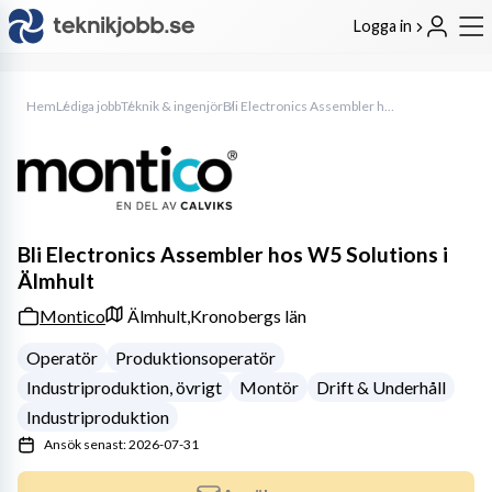
Logga in
Hem
Lediga jobb
Teknik & ingenjör
Bli Electronics Assembler hos W5 Solutions i Älmhult
Bli Electronics Assembler hos W5 Solutions i
Älmhult
Montico
Älmhult,
Kronobergs län
Operatör
Produktionsoperatör
Industriproduktion, övrigt
Montör
Drift & Underhåll
Industriproduktion
Ansök senast: 2026-07-31