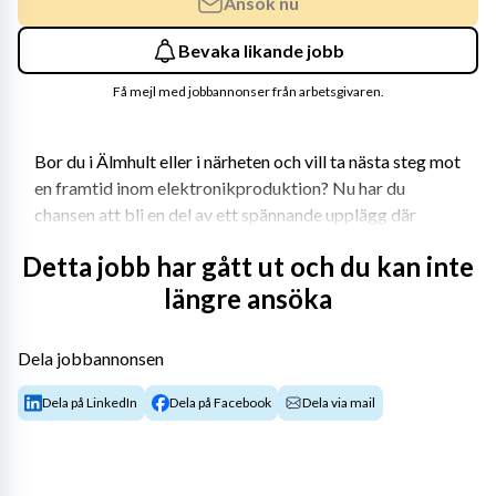
Ansök nu
Bevaka likande jobb
Få mejl med jobbannonser från arbetsgivaren.
Bor du i Älmhult eller i närheten och vill ta nästa steg mot 
en framtid inom elektronikproduktion? Nu har du 
chansen att bli en del av ett spännande upplägg där 
Montico och Oplana i samarbete med W5 Solutions 
Detta jobb har gått ut och du kan inte
söker nästa generation Electronics Assemblers.
längre ansöka
W5 Solutions, verkar i en bransch där precision, kvalitet 
och tillförlitlighet är avgörande. Företaget utvecklar och 
Dela jobbannonsen
producerar avancerade kraft- och energilösningar som 
används av bland annat försvarsmakter, 
Dela på LinkedIn
Dela på Facebook
Dela via mail
räddningstjänster och andra samhällsviktiga 
verksamheter. Produkterna är utvecklade för att fungera 
när de behövs som mest och ställer därför höga krav på 