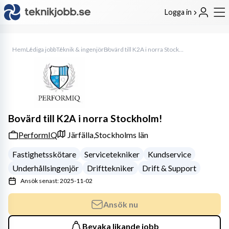
Logga in
Hem
Lediga jobb
Teknik & ingenjör
Bovärd till K2A i norra Stockholm!
Bovärd till K2A i norra Stockholm!
PerformIQ
Järfälla,
Stockholms län
Fastighetsskötare
Servicetekniker
Kundservice
Underhållsingenjör
Drifttekniker
Drift & Support
Ansök senast: 2025-11-02
Ansök nu
Bevaka likande jobb