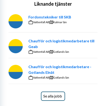
Liknande tjänster
och hållbart sätt.
Verksamheten präglas av högt fokus på säkerhet, miljö 
Fordonstekniker till SKB
och service. Som chaufför blir du en viktig del i kedjan 
Vattenfall AB
Kalmar län
där arbetet bidrar till en mer hållbar hantering av 
resurser i samhället.
Chaufför och logistikmedarbetare till
Om rollen
Geab
I rollen arbetar du med insamling och transport av 
Vattenfall AB
Gotlands län
återvinningsmaterial hos kunder i området kring 
Rosersberg.
Chaufför och logistikmedarbetare -
Gotlands Elnät
Arbetet innebär både körning och arbete utanför 
Vattenfall AB
fordonet, exempelvis vid hantering av kärl, containrar 
Gotlands län
och olika typer av avfall. I denna roll hanterar du även 
farligt avfall
 , vilket kräver noggrannhet och ett starkt 
säkerhetstänk.
Se alla jobb
Du arbetar enligt planering från transportledning och har 