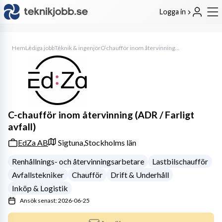
Logga in
Hem
Lediga jobb
Teknik & ingenjör
C-chaufför inom återvinning (ADR / Farligt avfall)
C-chaufför inom återvinning (ADR / Farligt
avfall)
EdZa AB
Sigtuna,
Stockholms län
Renhållnings- och återvinningsarbetare
Lastbilschaufför
Avfallstekniker
Chaufför
Drift & Underhåll
Inköp & Logistik
Ansök senast: 2026-06-25