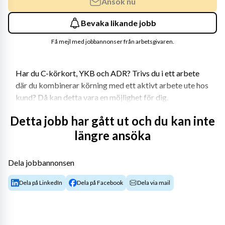
Ansök nu
Bevaka likande jobb
Få mejl med jobbannonser från arbetsgivaren.
Har du C-körkort, YKB och ADR? Trivs du i ett arbete 
där du kombinerar körning med ett aktivt arbete ute hos 
kund? Då kan detta vara en möjlighet för dig.
Just nu söker vi en 
C-chaufför till ett uppdrag inom 
Detta jobb har gått ut och du kan inte
återvinning i Rosersberg
 . Uppdraget startar 
längre ansöka
omgående och sker via konsultuppdrag med möjlighet 
till övergång till kund efter cirka sex månader.
Dela jobbannonsen
Om bolaget
Dela på LinkedIn
Dela på Facebook
Dela via mail
Bolaget är en etablerad aktör inom återvinning och 
avfallshantering och arbetar med att hjälpa företag och 
verksamheter att hantera avfall på ett säkert, effektivt 