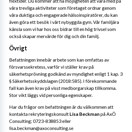
flextider. Du kommer att ha möjligheten att vara med på 
våra trevliga aktiviteter som företaget ordnar genom 
våra duktiga och engagerade hälsoinspiratörer, du kan 
även göra ett besök i vårt nybyggda gym. Vår familjära 
känsla som vi har hos oss bidrar till en hög trivsel som 
också skapar mervärde för dig och din familj.
Övrigt
Befattningen innebär arbete som kan omfattas av 
försvarssekretess, varför vi ställer krav på 
säkerhetsprövning godkänd av myndighet enligt 1 kap. 3 
§ Säkerhetsskyddslagen (2018:585). I förekommande 
fall kan även krav på visst medborgarskap tillkomma. 
Stor vikt läggs vid personliga egenskaper.
Har du frågor om befattningen är du välkommen att 
kontakta rekryteringskonsult 
Lisa Beckman
 på AxÖ 
Consulting; 0723-838853 eller 
lisa.beckman@axoconsulting.se