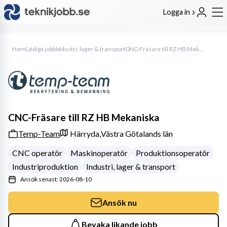
Logga in
Hem
Lediga jobb
Industri, lager & transport
CNC-Fräsare till RZ HB Mekaniska
CNC-Fräsare till RZ HB Mekaniska
Temp-Team
Härryda,
Västra Götalands län
CNC operatör
Maskinoperatör
Produktionsoperatör
Industriproduktion
Industri, lager & transport
Ansök senast: 2026-08-10
Ansök nu
Bevaka likande jobb