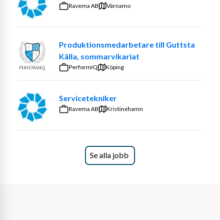
Ravema AB
Värnamo
Produktionsmedarbetare till Guttsta
Källa, sommarvikariat
PerformIQ
Köping
Servicetekniker
Ravema AB
Kristinehamn
Se alla jobb