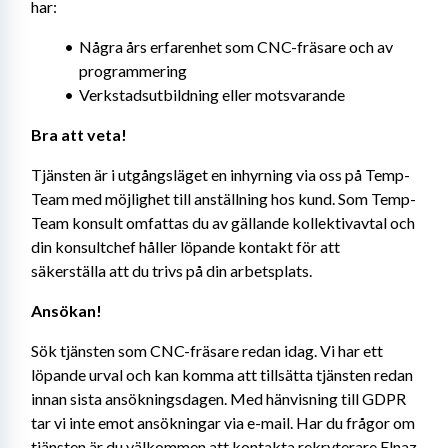
har:
Några års erfarenhet som CNC-fräsare och av 
programmering
Verkstadsutbildning eller motsvarande
Bra att veta!
Tjänsten är i utgångsläget en inhyrning via oss på Temp-
Team med möjlighet till anställning hos kund. Som Temp-
Team konsult omfattas du av gällande kollektivavtal och 
din konsultchef håller löpande kontakt för att 
säkerställa att du trivs på din arbetsplats.
Ansökan!
Sök tjänsten som CNC-fräsare redan idag. Vi har ett 
löpande urval och kan komma att tillsätta tjänsten redan 
innan sista ansökningsdagen. Med hänvisning till GDPR 
tar vi inte emot ansökningar via e-mail. Har du frågor om 
tjänsten är du välkommen att kontakta rekryterare Elnaz 