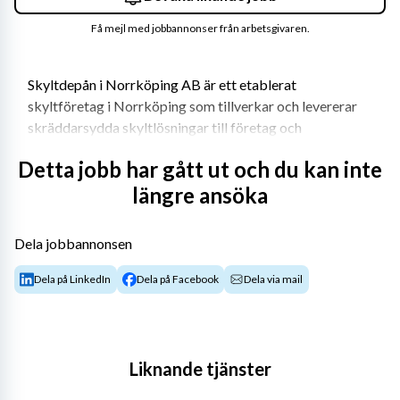
Få mejl med jobbannonser från arbetsgivaren.
Skyltdepån i Norrköping AB är ett etablerat 
skyltföretag i Norrköping som tillverkar och levererar 
skräddarsydda skyltlösningar till företag och 
organisationer över hela Sverige. Med egen produktion 
Detta jobb har gått ut och du kan inte
och fokus på kvalitet kombinerar företaget modern 
längre ansöka
teknik med gediget hantverk inom skylttillverkning, 
bearbetning och montering. Här erbjuds en kreativ och 
varierad arbetsmiljö där utveckling, problemlösning och 
Dela jobbannonsen
kundanpassade lösningar står i centrum.
Dela på LinkedIn
Dela på Facebook
Dela via mail
Om tjänsten
Det här är en tjänst som CNC-operatör med fokus på 
varierad småskalig produktion inom skylt- och grafisk 
Liknande tjänster
industri. Rollen passar någon som gillar problemlösning, 
programmering och att arbeta självständigt med hela 