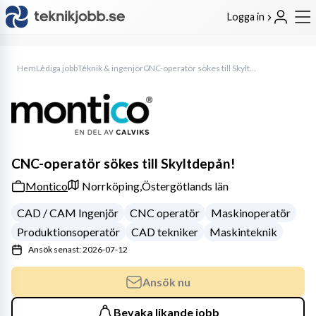
Logga in
Hem
Lediga jobb
Teknik & ingenjör
CNC-operatör sökes till Skyltdepån!
CNC-operatör sökes till Skyltdepån!
Montico
Norrköping,
Östergötlands län
CAD / CAM Ingenjör
CNC operatör
Maskinoperatör
Produktionsoperatör
CAD tekniker
Maskinteknik
Ansök senast: 2026-07-12
Ansök nu
Bevaka likande jobb