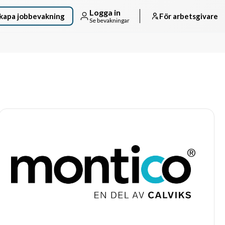
Logga in
kapa jobbevakning
För arbetsgivare
Se bevakningar