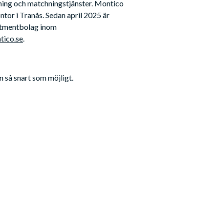
ning och matchningstjänster. Montico 
tor i Tranås. Sedan april 2025 är 
stmentbolag inom 
ico.se
.
n så snart som möjligt.