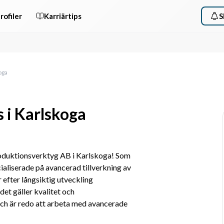
rofiler
Karriärtips
S
oga
s i Karlskoga
oduktionsverktyg AB i Karlskoga! Som 
liserade på avancerad tillverkning av 
efter långsiktig utveckling 
et gäller kvalitet och 
ch är redo att arbeta med avancerade 