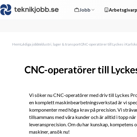
Jobb
Arbetsgivarp
Hem
Lediga jobb
Industri, lager & transport
CNC-operatörer till Lyckes i Karlsk
CNC-operatörer till Lycke
Vi söker nu CNC-operatörer med driv till Lyckes Pr
en komplett maskinbearbetningsverkstad är vi specia
komponenter med höga krav på precision. Vi strävar 
tillsammans med våra kunder och är alltid i topp när d
leveransprecision. Om du har kunskap, kompetens o
maskiner, ansök nu!