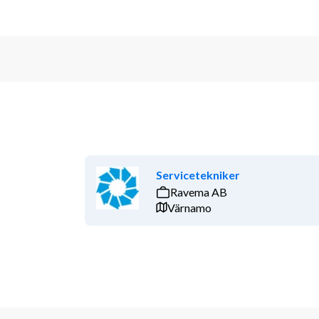
Servicetekniker
Ravema AB
Värnamo