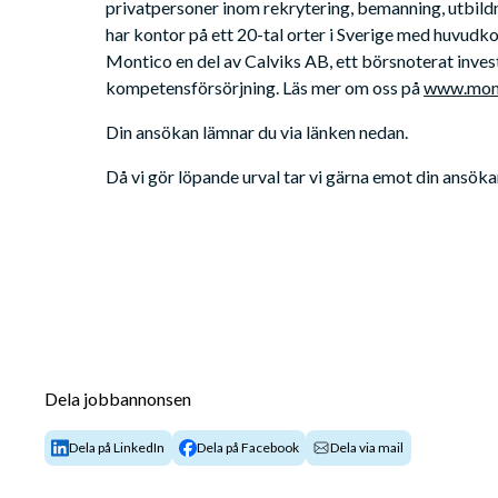
privatpersoner inom rekrytering, bemanning, utbild
har kontor på ett 20-tal orter i Sverige med huvudkon
Montico en del av Calviks AB, ett börsnoterat inve
kompetensförsörjning. Läs mer om oss på 
www.mont
Din ansökan lämnar du via länken nedan. 
Då vi gör löpande urval tar vi gärna emot din ansöka
Dela jobbannonsen
Dela på LinkedIn
Dela på Facebook
Dela via mail