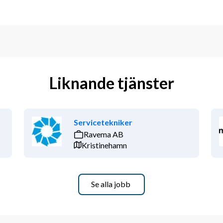
Liknande tjänster
Servicetekniker
Ravema AB
Kristinehamn
Se alla jobb