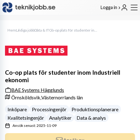
Logga in
Hem
Lediga jobb
Data & IT
Co-op plats för studenter inom Industriell ekonomi
Co-op plats för studenter inom Industriell
ekonomi
BAE Systems Hägglunds
Örnsköldsvik,
Västernorrlands län
Inköpare
Processingenjör
Produktionsplanerare
Kvalitetsingenjör
Analytiker
Data & analys
Ansök senast: 2025-11-09
Ansök nu