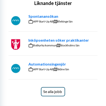
Liknande tjänster
innefatta databearbetning och visualisering, risk 
management arbete och verksamhetsutveckling inom 
Spontanansökan
olika områden.
APP Start-Up AB
Blekinge län
Du lockas av nya utmaningar, du har ett intresse för 
teknologi, du har ett sinne för affärer, du är analytisk och 
gillar att skapa och utveckla relationer och du vill ha kul 
Inköpsenheten söker praktikanter
på jobbet. Du har ett eget driv och en vilja att lära. Då 
Botkyrka kommun
Stockholms län
våra partners och kunder finns i vår omvärld vill vi att du 
har god förmåga att uttrycka dig i tal och skrift, på både 
svenska och engelska.
Automationsingenjör
APP Start-Up AB
Hos oss får du en handledare som stöttar dig under co-
Skåne län
op tiden. Vi följs åt från praktik till exjobb och därefter 
finns förhoppningsvis möjligheten att påbörja en 
framtida karriär hos oss.
Se alla jobb
Känns det spännande sök då en co-op plats hos oss.
Du som är student på Industriell ekonomi i Umeå är 