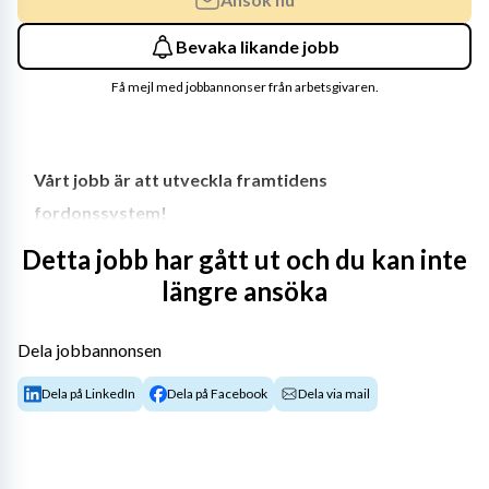
Bevaka likande jobb
Få mejl med jobbannonser från arbetsgivaren.
Vårt jobb är att utveckla framtidens 
fordonssystem!
Detta jobb har gått ut och du kan inte
längre ansöka
Vi jobbar med spets­teknologi från idé vid ritbordet till 
Dela jobbannonsen
färdiga fordon. Här finns tusentals utmaningar och lika 
många vägar till framgång. Här jobbar vi i 
Dela på LinkedIn
Dela på Facebook
Dela via mail
tvärfunktionella team med många olika kompetenser. Vi 
söker just nu co-op inom Operations på 
kvalitetsavdelningen, planeringsavdelningen och 
strategiskt inköp där sommarprojekt exempelvis kan 