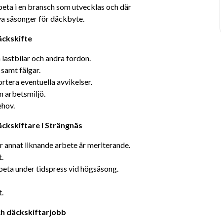
beta i en bransch som utvecklas och där 
iva säsonger för däckbyte.
äckskifte
 lastbilar och andra fordon.
samt fälgar.
rtera eventuella avvikelser.
am arbetsmiljö.
ehov.
ckskiftare i Strängnäs
r annat liknande arbete är meriterande.
t.
rbeta under tidspress vid högsäsong.
t.
h däckskiftarjobb