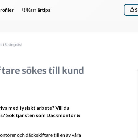
rofiler
Karriärtips
S
d i Strängnäs!
are sökes till kund
s med fysiskt arbete? Vill du 
äs? Sök tjänsten som Däckmontör & 
ntörer och däckskiftare till en av våra 