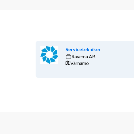
Servicetekniker
Ravema AB
Värnamo