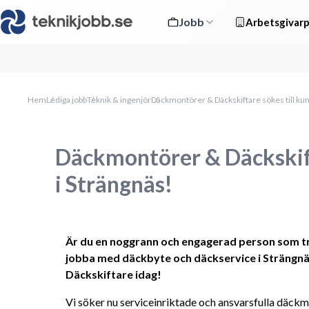
Jobb
Arbetsgivarp
Hem
Lediga jobb
Teknik & ingenjör
Däckmontörer & Däckskiftare sökes till kun
Däckmontörer & Däckskift
i Strängnäs!
Är du en noggrann och engagerad person som triv
jobba med däckbyte och däckservice i Strängn
Däckskiftare idag!
Vi söker nu serviceinriktade och ansvarsfulla däckmo