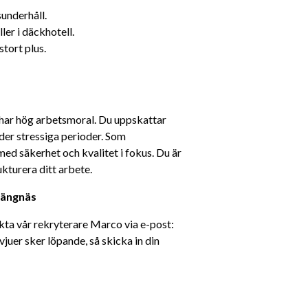
sunderhåll.
ler i däckhotell.
stort plus.
 har hög arbetsmoral. Du uppskattar 
der stressiga perioder. Som 
d säkerhet och kvalitet i fokus. Du är 
ukturera ditt arbete.
rängnäs
kta vår rekryterare Marco via e-post: 
er sker löpande, så skicka in din 