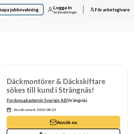
Logga in
kapa jobbevakning
För arbetsgivare
Se bevakningar
Däckmontörer & Däckskiftare
sökes till kund i Strängnäs!
Fordonsakademin Sverige AB
Strängnäs
Ansök senast: 2026-08-23
Ansök nu