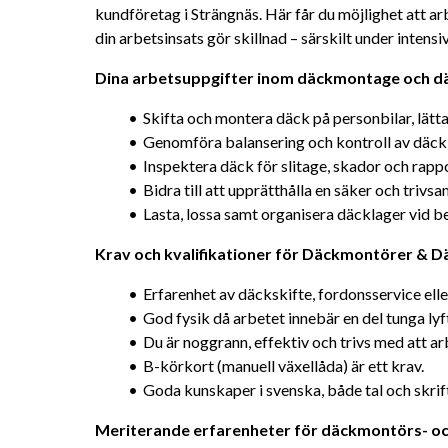
kundföretag i Strängnäs. Här får du möjlighet att ar
din arbetsinsats gör skillnad – särskilt under intens
Dina arbetsuppgifter inom däckmontage och d
Skifta och montera däck på personbilar, lätta
Genomföra balansering och kontroll av däck 
Inspektera däck för slitage, skador och rappo
Bidra till att upprätthålla en säker och trivs
Lasta, lossa samt organisera däcklager vid b
Krav och kvalifikationer för Däckmontörer & Dä
Erfarenhet av däckskifte, fordonsservice elle
God fysik då arbetet innebär en del tunga lyf
Du är noggrann, effektiv och trivs med att a
B-körkort (manuell växellåda) är ett krav.
Goda kunskaper i svenska, både tal och skrif
Meriterande erfarenheter för däckmontörs- oc