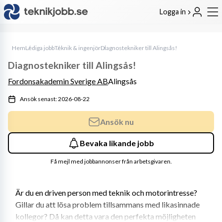
Logga in
Hem
Lediga jobb
Teknik & ingenjör
Diagnostekniker till Alingsås!
Diagnostekniker till Alingsås!
Fordonsakademin Sverige AB
Alingsås
Ansök senast: 2026-08-22
Ansök nu
Bevaka likande jobb
Få mejl med jobbannonser från arbetsgivaren.
Är du en driven person med teknik och motorintresse? 
Gillar du att lösa problem tillsammans med likasinnade 
kollegor? Då kan detta vara den perfekta möjligheten 