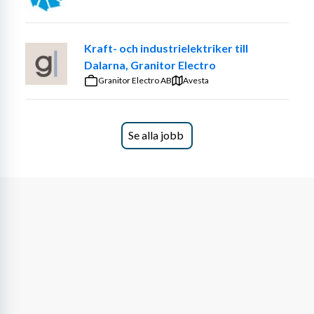
Utföra service och reparation enligt tillverkarens 
riktlinjer
Kraft- och industrielektriker till
Använda diagnosutrustning och uppdatera 
Dalarna, Granitor Electro
mjukvara
Granitor Electro AB
Dokumentera åtgärder i verkstadens datasystem
Avesta
Bidra till arbetsmiljö och teknisk utveckling i 
teamet
Säkerställa kvalitet och säkerhet i varje 
Se alla jobb
arbetsmoment
Krav
Fordonsutbildning på gymnasienivå eller 
motsvarande kompetens
Praktisk erfarenhet av felsökning och reparation 
av moderna personbilar
Goda kunskaper inom el, elektronik och 
diagnossystem på fordon
B-körkort (manuell växellåda)
God kommunikativ förmåga på svenska, både i 
tal och skrift