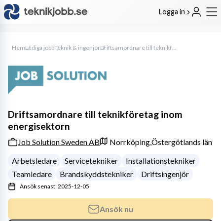
Logga in
Hem
Lediga jobb
Teknik & ingenjör
Driftsamordnare till teknikföretag inom energisektorn
Driftsamordnare till teknikföretag inom
energisektorn
Job Solution Sweden AB
Norrköping,
Östergötlands län
Arbetsledare
Servicetekniker
Installationstekniker
Teamledare
Brandskyddstekniker
Driftsingenjör
Ansök senast: 2025-12-05
Ansök nu