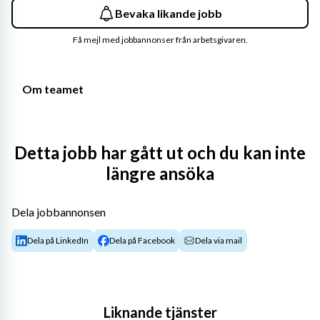
Bevaka likande jobb
Få mejl med jobbannonser från arbetsgivaren.
Om teamet
Välkommen till ett engagerat och professionellt team 
Detta jobb har gått ut och du kan inte
inom fastigheter och fastighetsnära tjänster hos ett 
längre ansöka
ledande teknikföretag inom energibranschen.
Här arbetar förvaltare, projektledare, tekniker och 
Dela jobbannonsen
fastighetsservicepersonal tillsammans för att skapa och 
Dela på LinkedIn
Dela på Facebook
Dela via mail
upprätthålla effektiva och hållbara anläggningar.
Vårt uppdrag är att utveckla och driva våra fastigheter 
med fokus på 
säkerhet, effektivitet och långsiktig 
hållbarhet
. Genom nära samarbete och starkt 
Liknande tjänster