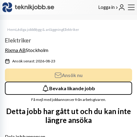
Logga in
Hem
Lediga jobb
Bygg & anläggning
Elektriker
Elektriker
Rixma AB
Stockholm
Ansök senast: 2026-08-23
Ansök nu
Bevaka likande jobb
Få mejl med jobbannonser från arbetsgivaren.
Detta jobb har gått ut och du kan inte
längre ansöka
Dela jobbannonsen