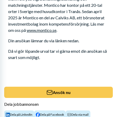
matchningstjänster. Montico har kontor på ett 20-tal 
orter i Sverige med huvudkontor i Tranås. Sedan april 
2025 är Montico en del av Calviks AB, ett börsnoterat 
investmentbolag inom kompetensförsörjning. Läs mer 
om oss på 
www.montico.se
.
Din ansökan lämnar du via länken nedan. 
Då vi gör löpande urval tar vi gärna emot din ansökan så 
snart som möjligt.
Ansök nu
Dela jobbannonsen
Dela på LinkedIn
Dela på Facebook
Dela via mail