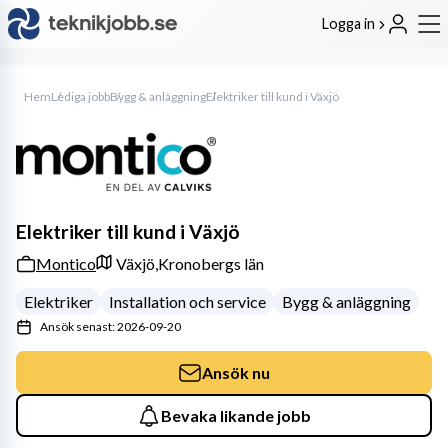
Logga in
Hem
Lediga jobb
Bygg & anläggning
Elektriker till kund i Växjö
Elektriker till kund i Växjö
Montico
Växjö,
Kronobergs län
Elektriker
Installation och service
Bygg & anläggning
Ansök senast: 2026-09-20
Ansök nu
Bevaka likande jobb