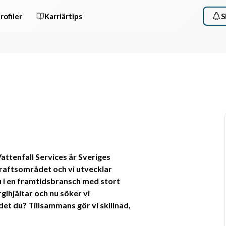
rofiler
Karriärtips
S
Vattenfall Services är Sveriges 
aftsområdet och vi utvecklar 
 i en framtidsbransch med stort 
gihjältar och nu söker vi 
et du? Tillsammans gör vi skillnad, 