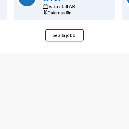
Vattenfall AB
Dalarnas län
Se alla jobb