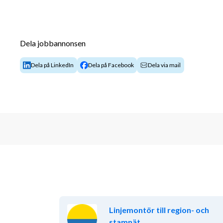
Dela jobbannonsen
Dela på LinkedIn
Dela på Facebook
Dela via mail
Linjemontör till region- och
stamnät