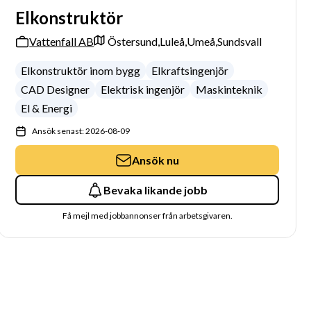
Elkonstruktör
Vattenfall AB
Östersund,
Luleå,
Umeå,
Sundsvall
Elkonstruktör inom bygg
Elkraftsingenjör
CAD Designer
Elektrisk ingenjör
Maskinteknik
El & Energi
Ansök senast: 2026-08-09
Ansök nu
Bevaka likande jobb
Få mejl med jobbannonser från arbetsgivaren.