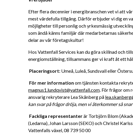
Efter flera decennier i energibranschen vet vi att vå
mest värdefulla tillgång. Därför erbjuder vi dig en 
möjligheter till personlig och yrkesmässig utveckling
som ändå känns familjär där medarbetarnas säkerhet
delar av vår företagskultur! 
Hos Vattenfall Services kan du göra skillnad och till
energiomställning, tillsammans ger vi kraft åt ett håll
Placeringsort: 
Umeå, Luleå, Sundsvall eller Östers
För mer information 
magnus1.lundqvist@vattenfall.com
. För frågor om 
ansvarig rekryterare Lea Skånberg på 
lea.skanberg
kan svar på frågor dröja, men vi återkommer så snart
Fackliga representanter
 är Torbjörn Blom (Akad
(Ledarna), Johan Larsson (SEKO) och Christel Karlsso
Vattenfalls växel, 08 739 50 00 