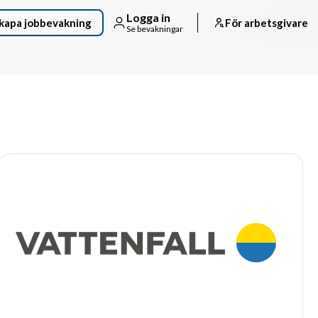
Logga in
kapa jobbevakning
För arbetsgivare
Se bevakningar