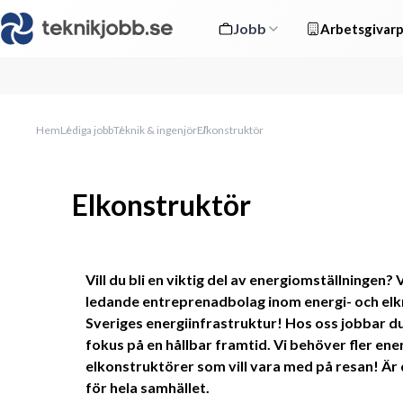
Jobb
Arbetsgivarp
Hem
Lediga jobb
Teknik & ingenjör
Elkonstruktör
Elkonstruktör
Vill du bli en viktig del av energiomställningen? 
ledande entreprenadbolag inom energi- och elkr
Sveriges energiinfrastruktur! Hos oss jobbar du
fokus på en hållbar framtid. Vi behöver fler ener
elkonstruktörer som vill vara med på resan! Är d
för hela samhället. 