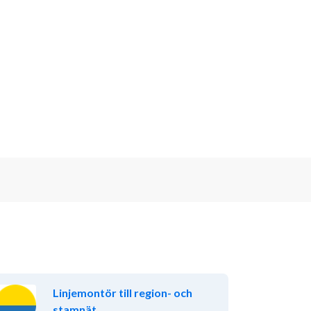
Linjemontör till region- och
stamnät