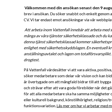
Välkommen med din ansökan senast den 9 augus
brev i ansökan. Du söker snabbt och enkelt genom at
CV.
Vi tar endast emot ansökningar via vår webbplat
Att arbeta inom Vattenfall innebär att arbeta med s
många av våra tjänster säkerhetsklassade och du kan
denna tjänst säkerhetsklassad kommer säkerhetsprö
enlighet med säkerhetsskyddslagen. En eventuell kri
anställningsavtalet och lagen om totalförsvarsplikt
drogtest. 
På Vattenfall värdesätter vi att vara aktiva, positiv
söker medarbetare som delar vår vision och kan bidra 
är övertygade om att mångfald bidrar till att bygga 
och strävar efter att vara goda förebilder när det gä
för att alla medarbetare ska ha samma möjligheter oc
eller kulturell bakgrund, könstillhörighet, religion/tro
funktionsvariation. 
Läs mer om hur vi arbetar med må