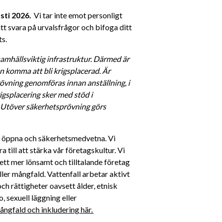
ti 2026.
  Vi tar inte emot personligt 
t svara på urvalsfrågor och bifoga ditt 
s. 
amhällsviktig infrastruktur. Därmed är 
 komma att bli krigsplacerad. Är 
vning genomföras innan anställning, i 
gsplacering sker med stöd i 
. Utöver säkerhetsprövning görs 
a, öppna och säkerhetsmedvetna. Vi 
till att stärka vår företagskultur. Vi 
ett mer lönsamt och tilltalande företag 
ller mångfald. Vattenfall arbetar aktivt 
h rättigheter oavsett ålder, etnisk 
, sexuell läggning eller 
ngfald och inkludering här. 