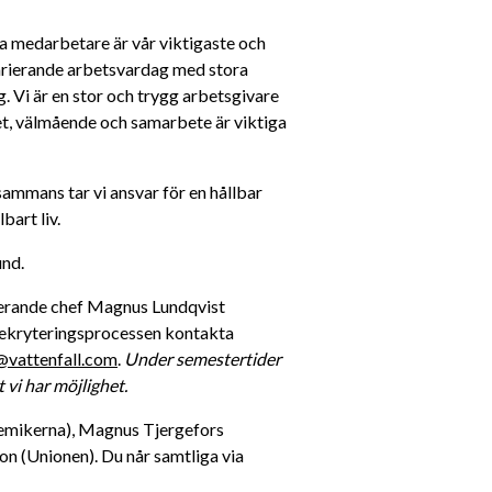
ra medarbetare är vår viktigaste och 
varierande arbetsvardag med stora 
. Vi är en stor och trygg arbetsgivare 
, välmående och samarbete är viktiga 
sammans tar vi ansvar för en hållbar 
bart liv. 
und.
om tjänsten kontakta rekryterande chef Magnus Lundqvist 
rekryteringsprocessen kontakta 
@vattenfall.com
. 
Under semestertider 
 vi har möjlighet.
emikerna), Magnus Tjergefors 
n (Unionen). Du når samtliga via 