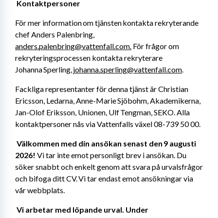
Kontaktpersoner 
För mer information om tjänsten kontakta rekryterande 
chef Anders Palenbring, 
anders.palenbring@vattenfall.com.
 För frågor om 
rekryteringsprocessen kontakta rekryterare 
Johanna Sperling, 
johanna.sperling@vattenfall.com
. 
Fackliga representanter för denna tjänst är Christian 
Ericsson, Ledarna, Anne-Marie Sjöbohm, Akademikerna, 
Jan-Olof Eriksson, Unionen, Ulf Tengman, SEKO. Alla 
kontaktpersoner nås via Vattenfalls växel 08-739 50 00. 
Välkommen med din ansökan senast den 9 augusti 
2026! 
Vi tar inte emot personligt brev i ansökan. Du 
söker snabbt och enkelt genom att svara på urvalsfrågor 
och bifoga ditt CV. Vi tar endast emot ansökningar via 
vår webbplats. 
Vi arbetar med löpande urval. Under 