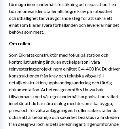
förmåga inom underhåll, felsökning och reparation. I en 
tid när omvärlden ställer allt högre krav på robusthet 
och uthållighet tar vi avgörande steg för att säkra ett 
elnät som klarar svåra förhållanden och levererar när det 
behövs som mest.
Om rollen 
Som Elkraftskonstruktör med fokus på station och 
kontrollutrustning är du en nyckelperson i våra 
reinvesteringsprojekt inom elnätet 0,4–400 kV. Du driver 
konstruktionen från krav och tekniska vägval till 
detaljkonstruktion, upphandlingsunderlag och färdig 
dokumentation. Arbetena genomförs i huvudsak 
tillsammans med vår egen underhållsorganisation, vilket 
innebär att du har nära dialog med de som ska bygga, 
prova och förvalta anläggningen. I rollen säkerställer du 
också att arbetsmiljö och säkerhet beaktas i alla skeden 
från designval och arbetsberedningar till genomförande 