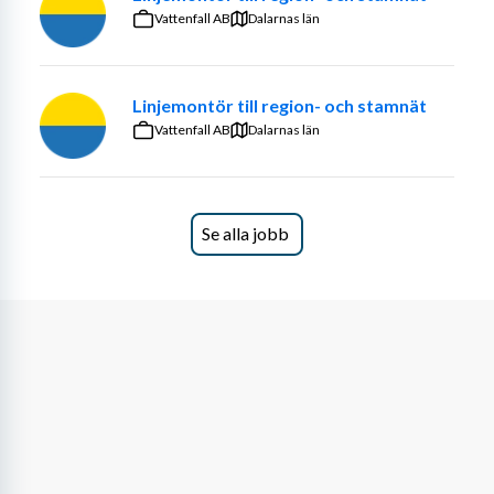
Vattenfall AB
Dalarnas län
Linjemontör till region- och stamnät
Vattenfall AB
Dalarnas län
Se alla jobb