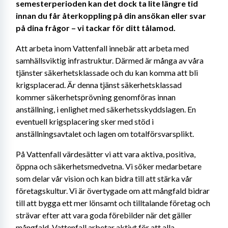
semesterperioden kan det dock ta lite längre tid 
innan du får återkoppling på din ansökan eller svar 
på dina frågor – vi tackar för ditt tålamod. 
Att arbeta inom Vattenfall innebär att arbeta med 
samhällsviktig infrastruktur. Därmed är många av våra 
tjänster säkerhetsklassade och du kan komma att bli 
krigsplacerad. Är denna tjänst säkerhetsklassad 
kommer säkerhetsprövning genomföras innan 
anställning, i enlighet med säkerhetsskyddslagen. En 
eventuell krigsplacering sker med stöd i 
anställningsavtalet och lagen om totalförsvarsplikt. 
På Vattenfall värdesätter vi att vara aktiva, positiva, 
öppna och säkerhetsmedvetna. Vi söker medarbetare 
som delar vår vision och kan bidra till att stärka vår 
företagskultur. Vi är övertygade om att mångfald bidrar 
till att bygga ett mer lönsamt och tilltalande företag och 
strävar efter att vara goda förebilder när det gäller 
mångfald. Vattenfall arbetar aktivt för att alla 