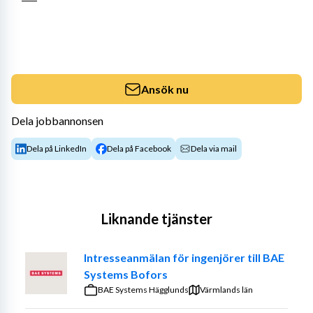
Ansök nu
Dela jobbannonsen
Dela på LinkedIn
Dela på Facebook
Dela via mail
Liknande tjänster
Intresseanmälan för ingenjörer till BAE
Systems Bofors
BAE Systems Hägglunds
Värmlands län