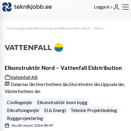
Logga in
Hem
Lediga jobb
Teknik & ingenjör
Elkonstruktör Nord – Vattenfall Eldstribution
Elkonstruktör Nord – Vattenfall Eldstribution
Vattenfall AB
Dalarnas län,
Norrbottens län,
Stockholms län,
Uppsala län,
Västerbottens län
Civilingenjör
Elkonstruktör inom bygg
Elkraftsingenjör
El & Energi
Teknisk Projektledning
Byggprojektering
Ansök senast: 2026-08-09