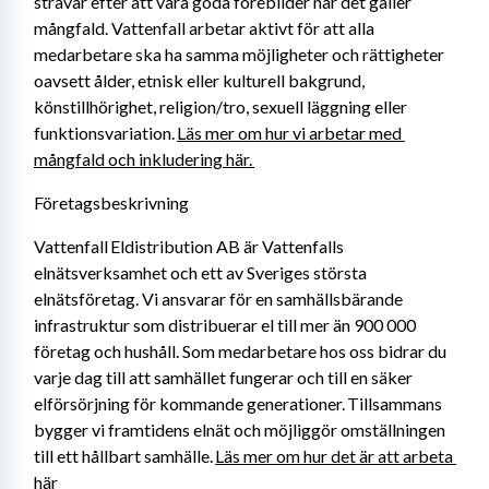
strävar efter att vara goda förebilder när det gäller 
mångfald. Vattenfall arbetar aktivt för att alla 
medarbetare ska ha samma möjligheter och rättigheter 
oavsett ålder, etnisk eller kulturell bakgrund, 
könstillhörighet, religion/tro, sexuell läggning eller 
funktionsvariation. 
Läs mer om hur vi arbetar med 
mångfald och inkludering här. 
Företagsbeskrivning
Vattenfall Eldistribution AB är Vattenfalls 
elnätsverksamhet och ett av Sveriges största 
elnätsföretag. Vi ansvarar för en samhällsbärande 
infrastruktur som distribuerar el till mer än 900 000 
företag och hushåll. Som medarbetare hos oss bidrar du 
varje dag till att samhället fungerar och till en säker 
elförsörjning för kommande generationer. Tillsammans 
bygger vi framtidens elnät och möjliggör omställningen 
till ett hållbart samhälle. 
Läs mer om hur det är att arbeta 
här