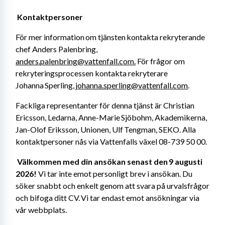
Kontaktpersoner 
För mer information om tjänsten kontakta rekryterande 
chef Anders Palenbring, 
anders.palenbring@vattenfall.com.
 För frågor om 
rekryteringsprocessen kontakta rekryterare 
Johanna Sperling, 
johanna.sperling@vattenfall.com
. 
Fackliga representanter för denna tjänst är Christian 
Ericsson, Ledarna, Anne-Marie Sjöbohm, Akademikerna, 
Jan-Olof Eriksson, Unionen, Ulf Tengman, SEKO. Alla 
kontaktpersoner nås via Vattenfalls växel 08-739 50 00. 
Välkommen med din ansökan senast den 9 augusti 
2026! 
Vi tar inte emot personligt brev i ansökan. Du 
söker snabbt och enkelt genom att svara på urvalsfrågor 
och bifoga ditt CV. Vi tar endast emot ansökningar via 
vår webbplats. 