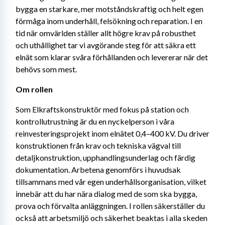
bygga en starkare, mer motståndskraftig och helt egen 
förmåga inom underhåll, felsökning och reparation. I en 
tid när omvärlden ställer allt högre krav på robusthet 
och uthållighet tar vi avgörande steg för att säkra ett 
elnät som klarar svåra förhållanden och levererar när det 
behövs som mest.
Om rollen 
Som Elkraftskonstruktör med fokus på station och 
kontrollutrustning är du en nyckelperson i våra 
reinvesteringsprojekt inom elnätet 0,4–400 kV. Du driver 
konstruktionen från krav och tekniska vägval till 
detaljkonstruktion, upphandlingsunderlag och färdig 
dokumentation. Arbetena genomförs i huvudsak 
tillsammans med vår egen underhållsorganisation, vilket 
innebär att du har nära dialog med de som ska bygga, 
prova och förvalta anläggningen. I rollen säkerställer du 
också att arbetsmiljö och säkerhet beaktas i alla skeden 