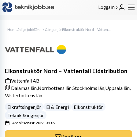
Logga in
Hem
Lediga jobb
Teknik & ingenjör
Elkonstruktör Nord – Vattenfall Eldstribution
Elkonstruktör Nord – Vattenfall Eldstribution
Vattenfall AB
Dalarnas län,
Norrbottens län,
Stockholms län,
Uppsala län,
Västerbottens län
Elkraftsingenjör
El & Energi
Elkonstruktör
Teknik & ingenjör
Ansök senast: 2026-08-09
Ansök nu