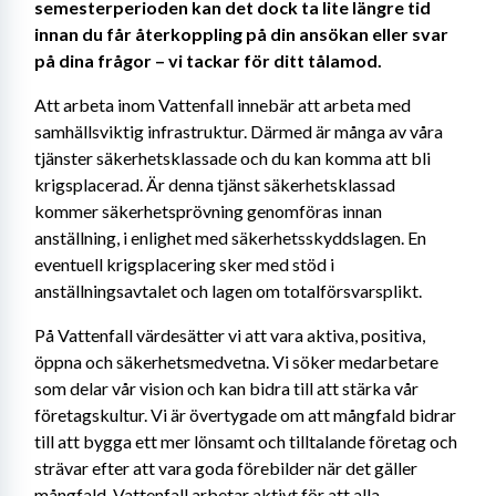
semesterperioden kan det dock ta lite längre tid 
innan du får återkoppling på din ansökan eller svar 
på dina frågor – vi tackar för ditt tålamod. 
Att arbeta inom Vattenfall innebär att arbeta med 
samhällsviktig infrastruktur. Därmed är många av våra 
tjänster säkerhetsklassade och du kan komma att bli 
krigsplacerad. Är denna tjänst säkerhetsklassad 
kommer säkerhetsprövning genomföras innan 
anställning, i enlighet med säkerhetsskyddslagen. En 
eventuell krigsplacering sker med stöd i 
anställningsavtalet och lagen om totalförsvarsplikt. 
På Vattenfall värdesätter vi att vara aktiva, positiva, 
öppna och säkerhetsmedvetna. Vi söker medarbetare 
som delar vår vision och kan bidra till att stärka vår 
företagskultur. Vi är övertygade om att mångfald bidrar 
till att bygga ett mer lönsamt och tilltalande företag och 
strävar efter att vara goda förebilder när det gäller 
mångfald. Vattenfall arbetar aktivt för att alla 