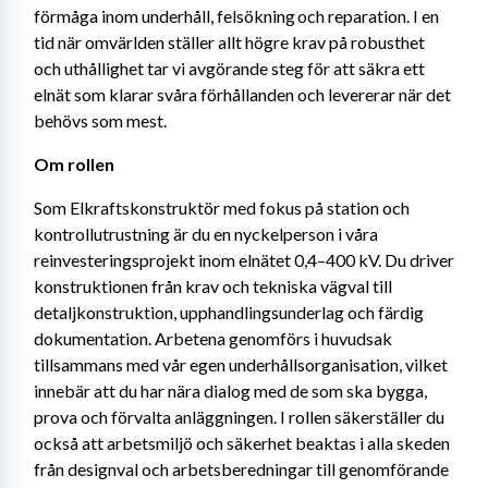
förmåga inom underhåll, felsökning och reparation. I en 
tid när omvärlden ställer allt högre krav på robusthet 
och uthållighet tar vi avgörande steg för att säkra ett 
elnät som klarar svåra förhållanden och levererar när det 
behövs som mest.
Om rollen 
Som Elkraftskonstruktör med fokus på station och 
kontrollutrustning är du en nyckelperson i våra 
reinvesteringsprojekt inom elnätet 0,4–400 kV. Du driver 
konstruktionen från krav och tekniska vägval till 
detaljkonstruktion, upphandlingsunderlag och färdig 
dokumentation. Arbetena genomförs i huvudsak 
tillsammans med vår egen underhållsorganisation, vilket 
innebär att du har nära dialog med de som ska bygga, 
prova och förvalta anläggningen. I rollen säkerställer du 
också att arbetsmiljö och säkerhet beaktas i alla skeden 
från designval och arbetsberedningar till genomförande 