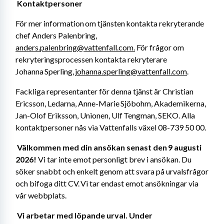
Kontaktpersoner 
För mer information om tjänsten kontakta rekryterande 
chef Anders Palenbring, 
anders.palenbring@vattenfall.com.
 För frågor om 
rekryteringsprocessen kontakta rekryterare 
Johanna Sperling, 
johanna.sperling@vattenfall.com
. 
Fackliga representanter för denna tjänst är Christian 
Ericsson, Ledarna, Anne-Marie Sjöbohm, Akademikerna, 
Jan-Olof Eriksson, Unionen, Ulf Tengman, SEKO. Alla 
kontaktpersoner nås via Vattenfalls växel 08-739 50 00. 
Välkommen med din ansökan senast den 9 augusti 
2026! 
Vi tar inte emot personligt brev i ansökan. Du 
söker snabbt och enkelt genom att svara på urvalsfrågor 
och bifoga ditt CV. Vi tar endast emot ansökningar via 
vår webbplats. 
Vi arbetar med löpande urval. Under 