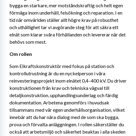
bygga en starkare, mer motståndskraftig och helt egen 
förmåga inom underhåll, felsökning och reparation. I en 
tid när omvärlden ställer allt högre krav på robusthet 
och uthållighet tar vi avgörande steg för att säkra ett 
elnät som klarar svåra förhållanden och levererar när det 
behövs som mest.
Om rollen 
Som Elkraftskonstruktör med fokus på station och 
kontrollutrustning är du en nyckelperson i våra 
reinvesteringsprojekt inom elnätet 0,4–400 kV. Du driver 
konstruktionen från krav och tekniska vägval till 
detaljkonstruktion, upphandlingsunderlag och färdig 
dokumentation. Arbetena genomförs i huvudsak 
tillsammans med vår egen underhållsorganisation, vilket 
innebär att du har nära dialog med de som ska bygga, 
prova och förvalta anläggningen. I rollen säkerställer du 
också att arbetsmiljö och säkerhet beaktas i alla skeden 