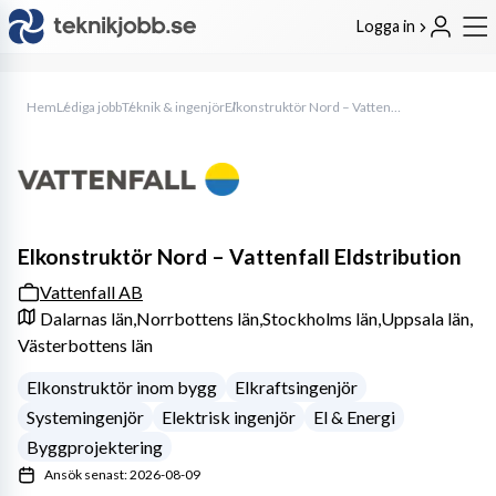
Logga in
Hem
Lediga jobb
Teknik & ingenjör
Elkonstruktör Nord – Vattenfall Eldstribution
Elkonstruktör Nord – Vattenfall Eldstribution
Vattenfall AB
Dalarnas län,
Norrbottens län,
Stockholms län,
Uppsala län,
Västerbottens län
Elkonstruktör inom bygg
Elkraftsingenjör
Systemingenjör
Elektrisk ingenjör
El & Energi
Byggprojektering
Ansök senast: 2026-08-09