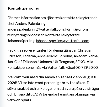
Kontaktpersoner 
För mer information om tjänsten kontakta rekryterande 
chef Anders Palenbring, 
anders.palenbring@vattenfall.com.
 För frågor om 
rekryteringsprocessen kontakta rekryterare 
Johanna Sperling, 
johanna.sperling@vattenfall.com
. 
Fackliga representanter för denna tjänst är Christian 
Ericsson, Ledarna, Anne-Marie Sjöbohm, Akademikerna, 
Jan-Olof Eriksson, Unionen, Ulf Tengman, SEKO. Alla 
kontaktpersoner nås via Vattenfalls växel 08-739 50 00. 
Välkommen med din ansökan senast den 9 augusti 
2026! 
Vi tar inte emot personligt brev i ansökan. Du 
söker snabbt och enkelt genom att svara på urvalsfrågor 
och bifoga ditt CV. Vi tar endast emot ansökningar via 
vår webbplats. 