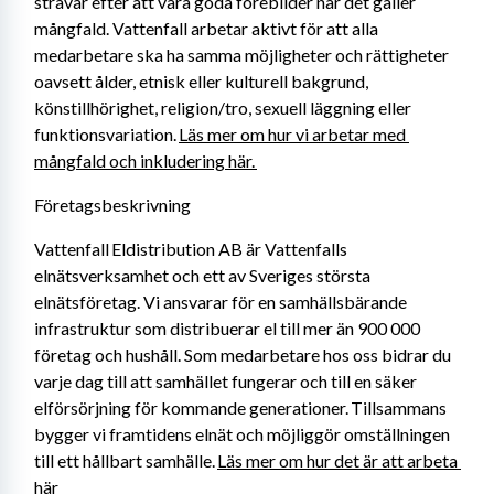
strävar efter att vara goda förebilder när det gäller 
mångfald. Vattenfall arbetar aktivt för att alla 
medarbetare ska ha samma möjligheter och rättigheter 
oavsett ålder, etnisk eller kulturell bakgrund, 
könstillhörighet, religion/tro, sexuell läggning eller 
funktionsvariation. 
Läs mer om hur vi arbetar med 
mångfald och inkludering här. 
Företagsbeskrivning
Vattenfall Eldistribution AB är Vattenfalls 
elnätsverksamhet och ett av Sveriges största 
elnätsföretag. Vi ansvarar för en samhällsbärande 
infrastruktur som distribuerar el till mer än 900 000 
företag och hushåll. Som medarbetare hos oss bidrar du 
varje dag till att samhället fungerar och till en säker 
elförsörjning för kommande generationer. Tillsammans 
bygger vi framtidens elnät och möjliggör omställningen 
till ett hållbart samhälle. 
Läs mer om hur det är att arbeta 
här