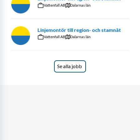
Vattenfall AB
Dalarnas län
Linjemontör till region- och stamnät
Vattenfall AB
Dalarnas län
Se alla jobb