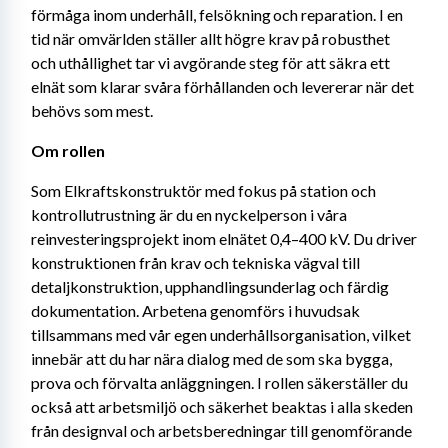
förmåga inom underhåll, felsökning och reparation. I en 
tid när omvärlden ställer allt högre krav på robusthet 
och uthållighet tar vi avgörande steg för att säkra ett 
elnät som klarar svåra förhållanden och levererar när det 
behövs som mest.
Om rollen 
Som Elkraftskonstruktör med fokus på station och 
kontrollutrustning är du en nyckelperson i våra 
reinvesteringsprojekt inom elnätet 0,4–400 kV. Du driver 
konstruktionen från krav och tekniska vägval till 
detaljkonstruktion, upphandlingsunderlag och färdig 
dokumentation. Arbetena genomförs i huvudsak 
tillsammans med vår egen underhållsorganisation, vilket 
innebär att du har nära dialog med de som ska bygga, 
prova och förvalta anläggningen. I rollen säkerställer du 
också att arbetsmiljö och säkerhet beaktas i alla skeden 
från designval och arbetsberedningar till genomförande 