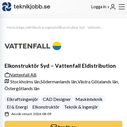
Logga in
Hem
Lediga jobb
Teknik & ingenjör
Elkonstruktör Syd – Vattenfall Eldistribution
Elkonstruktör Syd – Vattenfall Eldistribution
Vattenfall AB
Stockholms län,
Södermanlands län,
Västra Götalands län,
Östergötlands län
Elkraftsingenjör
CAD Designer
Maskinteknik
El & Energi
Elkonstruktör
Teknik & ingenjör
Ansök senast: 2026-08-09
Ansök nu