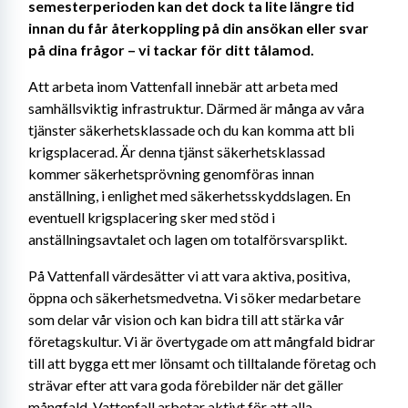
semesterperioden kan det dock ta lite längre tid 
innan du får återkoppling på din ansökan eller svar 
på dina frågor – vi tackar för ditt tålamod. 
Att arbeta inom Vattenfall innebär att arbeta med 
samhällsviktig infrastruktur. Därmed är många av våra 
tjänster säkerhetsklassade och du kan komma att bli 
krigsplacerad. Är denna tjänst säkerhetsklassad 
kommer säkerhetsprövning genomföras innan 
anställning, i enlighet med säkerhetsskyddslagen. En 
eventuell krigsplacering sker med stöd i 
anställningsavtalet och lagen om totalförsvarsplikt. 
På Vattenfall värdesätter vi att vara aktiva, positiva, 
öppna och säkerhetsmedvetna. Vi söker medarbetare 
som delar vår vision och kan bidra till att stärka vår 
företagskultur. Vi är övertygade om att mångfald bidrar 
till att bygga ett mer lönsamt och tilltalande företag och 
strävar efter att vara goda förebilder när det gäller 
mångfald. Vattenfall arbetar aktivt för att alla 