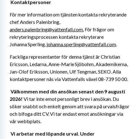
Kontaktpersoner 
För mer information om tjänsten kontakta rekryterande 
chef Anders Palenbring, 
anders.palenbring@vattenfall.com.
 För frågor om 
rekryteringsprocessen kontakta rekryterare 
Johanna Sperling, 
johanna.sperling@vattenfall.com
. 
Fackliga representanter för denna tjänst är Christian 
Ericsson, Ledarna, Anne-Marie Sjöbohm, Akademikerna, 
Jan-Olof Eriksson, Unionen, Ulf Tengman, SEKO. Alla 
kontaktpersoner nås via Vattenfalls växel 08-739 50 00. 
Välkommen med din ansökan senast den 9 augusti 
2026! 
Vi tar inte emot personligt brev i ansökan. Du 
söker snabbt och enkelt genom att svara på urvalsfrågor 
och bifoga ditt CV. Vi tar endast emot ansökningar via 
vår webbplats. 
Vi arbetar med löpande urval. Under 